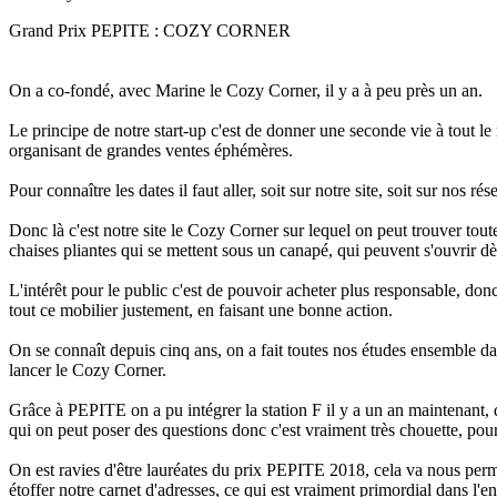
Grand Prix PEPITE : COZY CORNER
On a co-fondé, avec Marine le Cozy Corner, il y a à peu près un an.
Le principe de notre start-up c'est de donner une seconde vie à tout l
organisant de grandes ventes éphémères.
Pour connaître les dates il faut aller, soit sur notre site, soit sur no
Donc là c'est notre site le Cozy Corner sur lequel on peut trouver tout
chaises pliantes qui se mettent sous un canapé, qui peuvent s'ouvrir dès
L'intérêt pour le public c'est de pouvoir acheter plus responsable, do
tout ce mobilier justement, en faisant une bonne action.
On se connaît depuis cinq ans, on a fait toutes nos études ensemble d
lancer le Cozy Corner.
Grâce à PEPITE on a pu intégrer la station F il y a un an maintenant
qui on peut poser des questions donc c'est vraiment très chouette, pour l
On est ravies d'être lauréates du prix PEPITE 2018, cela va nous permet
étoffer notre carnet d'adresses, ce qui est vraiment primordial dans l'en