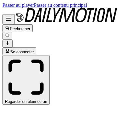
Passer au player
Passer au contenu principal
Rechercher
Se connecter
Regarder en plein écran