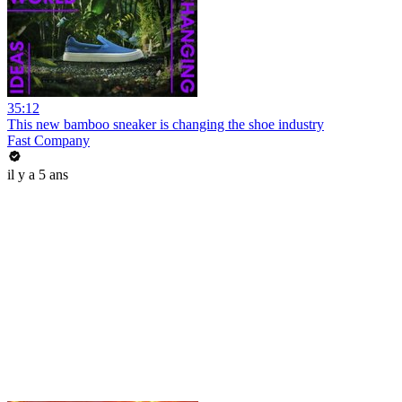
35:12
This new bamboo sneaker is changing the shoe industry
Fast Company
il y a 5 ans