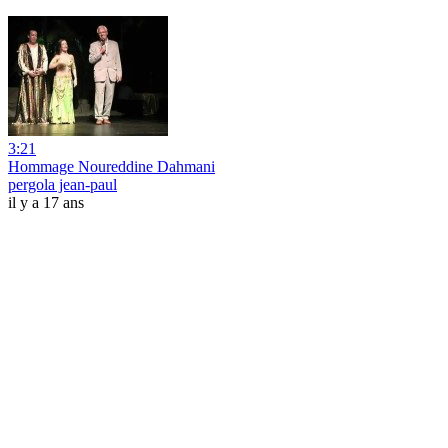
3:21
Hommage Noureddine Dahmani
pergola jean-paul
il y a 17 ans