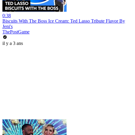
0:38
Biscuits With The Boss Ice Cream: Ted Lasso Tribute Flavor By
Jeni's
ThePostGame
il y a 3 ans