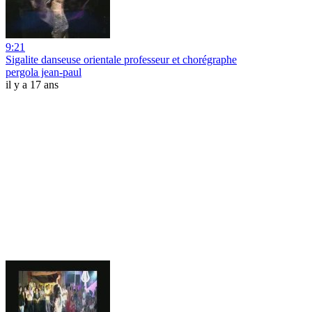
9:21
Sigalite danseuse orientale professeur et chorégraphe
pergola jean-paul
il y a 17 ans