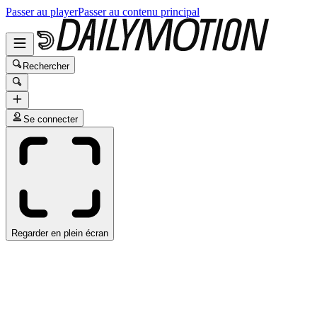
Passer au player
Passer au contenu principal
Rechercher
Se connecter
Regarder en plein écran