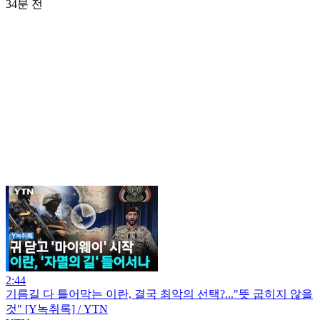
34분 전
2:44
기름길 다 틀어막는 이란, 결국 최악의 선택?..."뜻 굽히지 않을
것" [Y녹취록] / YTN