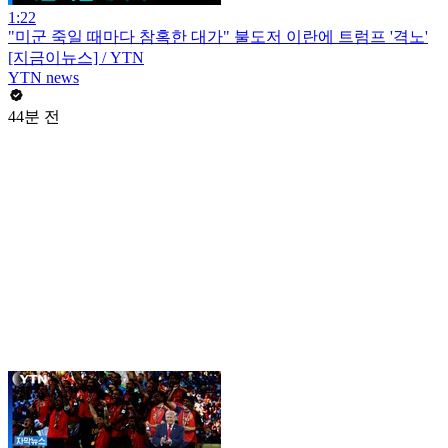
1:22
"미군 죽일 때마다 참혹한 대가" 불도저 이란에 트럼프 '격노'
[지금이뉴스] / YTN
YTN news
44분 전