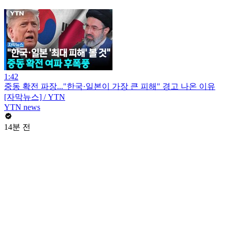
1:42
중동 확전 파장..."한국·일본이 가장 큰 피해" 경고 나온 이유
[자막뉴스] / YTN
YTN news
14분 전