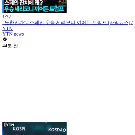
1:32
"노환인가"...스페인 우승 세리모니 끼어든 트럼프 [자막뉴스] /
YTN
YTN news
44분 전