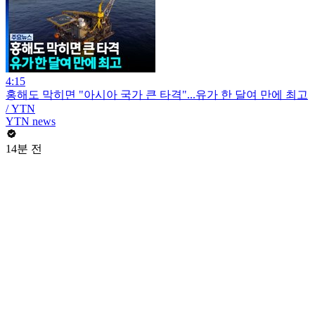
4:15
홍해도 막히면 "아시아 국가 큰 타격"...유가 한 달여 만에 최고
/ YTN
YTN news
14분 전