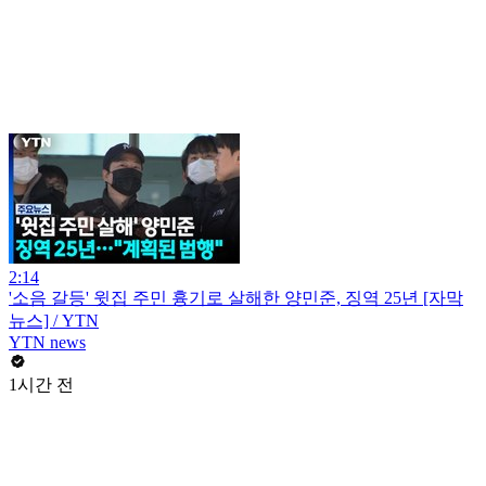
2:14
'소음 갈등' 윗집 주민 흉기로 살해한 양민준, 징역 25년 [자막
뉴스] / YTN
YTN news
1시간 전