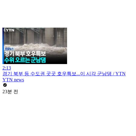
2:13
경기 북부 등 수도권 곳곳 호우특보...이 시각 군남댐 / YTN
YTN news
23분 전