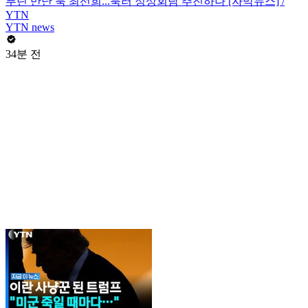
푸틴 만난 북 최선희...북러 정상회담 추진하나 [자막뉴스] /
YTN
YTN news
34분 전