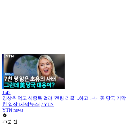
1:42
양상추 먹고 식중독 걸려 '전량 리콜'...하고 나니 美 당국 기막
힌 입장 [자막뉴스] / YTN
YTN news
25분 전