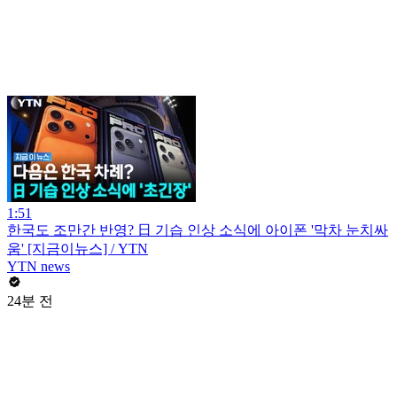
1:51
한국도 조만간 반영? 日 기습 인상 소식에 아이폰 '막차 눈치싸
움' [지금이뉴스] / YTN
YTN news
24분 전