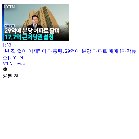
1:52
"난 집 없어 이제" 이 대통령, 29억에 분당 아파트 매매 [자막뉴
스] / YTN
YTN news
54분 전