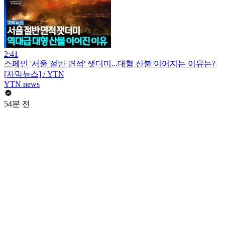
2:41
스페인 '서울 절반 면적' 잿더미...대형 산불 이어지는 이유는?
[자막뉴스] / YTN
YTN news
54분 전