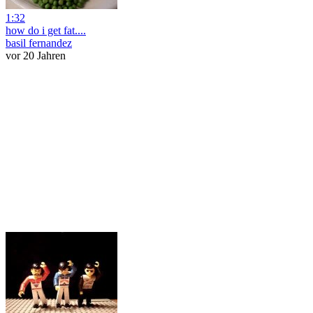
1:32
how do i get fat....
basil fernandez
vor 20 Jahren