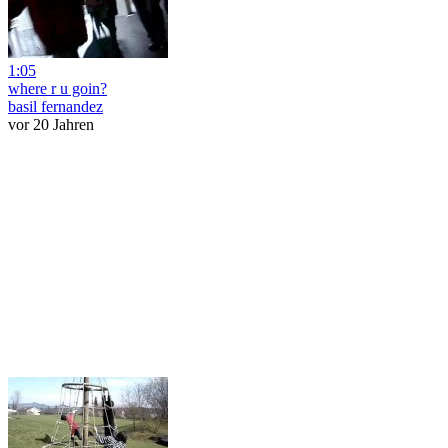
1:05
where r u goin?
basil fernandez
vor 20 Jahren