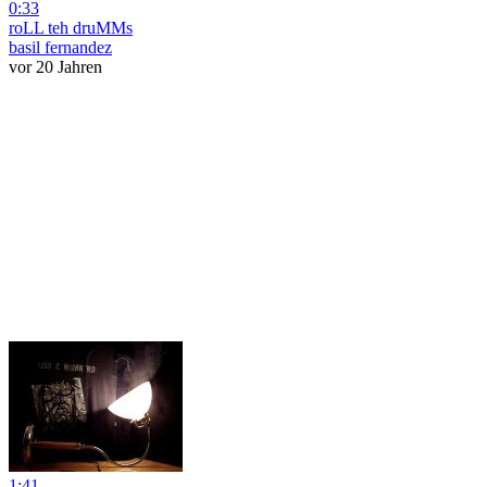
0:33
roLL teh druMMs
basil fernandez
vor 20 Jahren
1:41