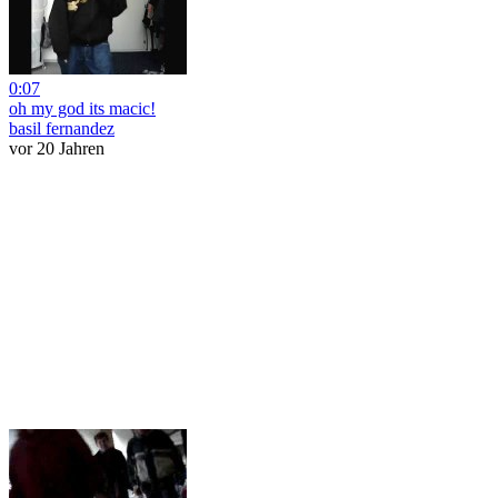
0:07
oh my god its macic!
basil fernandez
vor 20 Jahren