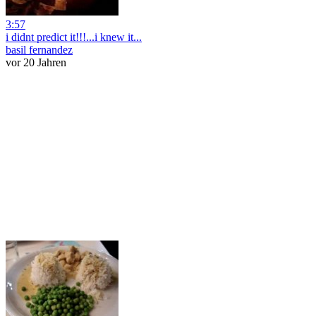
3:57
i didnt predict it!!!...i knew it...
basil fernandez
vor 20 Jahren