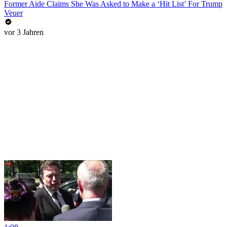
Former Aide Claims She Was Asked to Make a ‘Hit List’ For Trump
Veuer
vor 3 Jahren