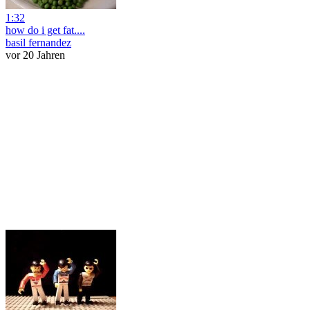
1:32
how do i get fat....
basil fernandez
vor 20 Jahren