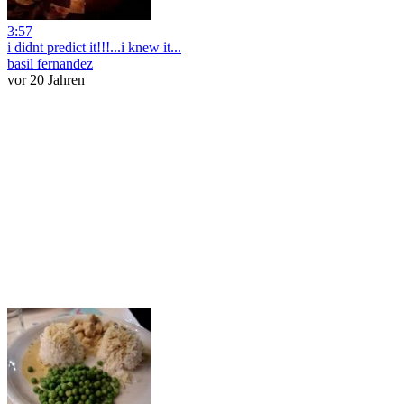
3:57
i didnt predict it!!!...i knew it...
basil fernandez
vor 20 Jahren