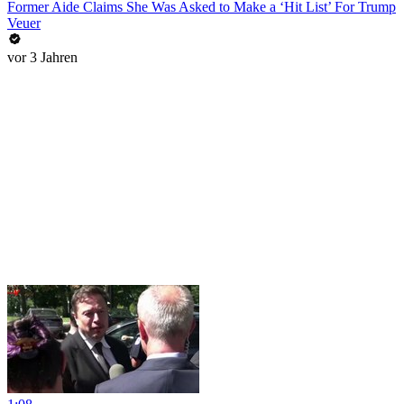
Former Aide Claims She Was Asked to Make a ‘Hit List’ For Trump
Veuer
vor 3 Jahren