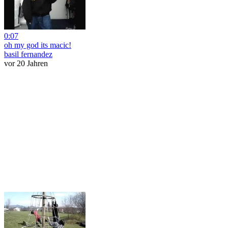
0:07
oh my god its macic!
basil fernandez
vor 20 Jahren