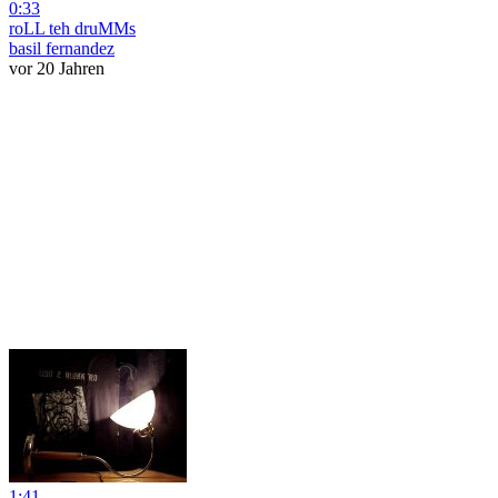
0:33
roLL teh druMMs
basil fernandez
vor 20 Jahren
1:41