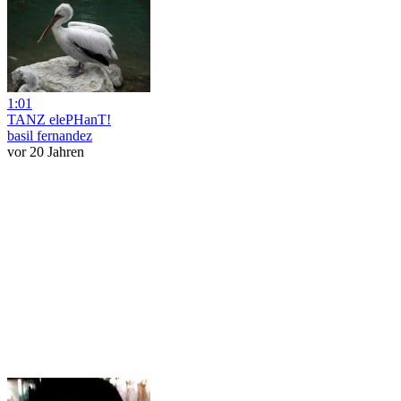
1:01
TANZ elePHanT!
basil fernandez
vor 20 Jahren