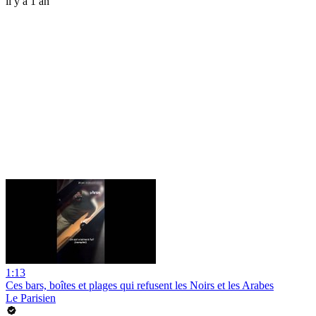
il y a 1 an
1:13
Ces bars, boîtes et plages qui refusent les Noirs et les Arabes
Le Parisien