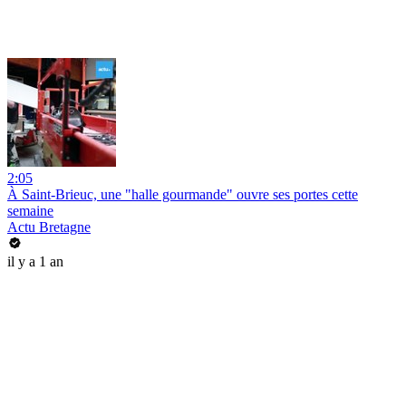
2:05
À Saint-Brieuc, une "halle gourmande" ouvre ses portes cette
semaine
Actu Bretagne
il y a 1 an