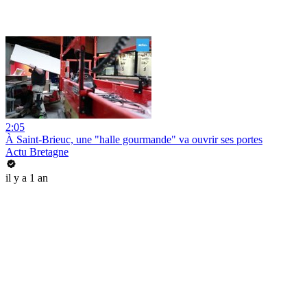
2:05
À Saint-Brieuc, une "halle gourmande" va ouvrir ses portes
Actu Bretagne
il y a 1 an