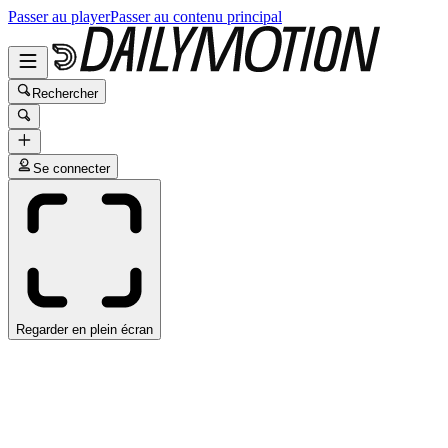
Passer au player
Passer au contenu principal
Rechercher
Se connecter
Regarder en plein écran