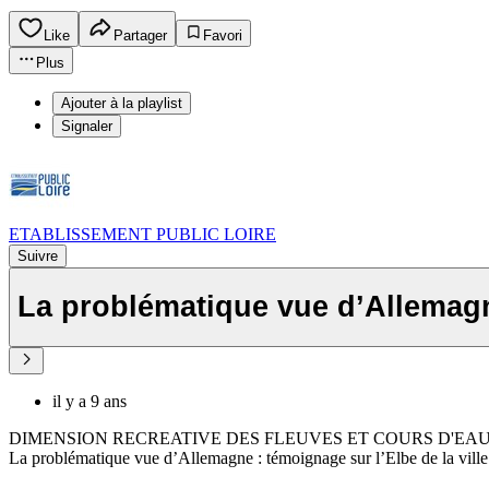
Like
Partager
Favori
Plus
Ajouter à la playlist
Signaler
ETABLISSEMENT PUBLIC LOIRE
Suivre
La problématique vue d’Allemagn
il y a 9 ans
DIMENSION RECREATIVE DES FLEUVES ET COURS D'EA
La problématique vue d’Allemagne : témoignage sur l’Elbe de la vill