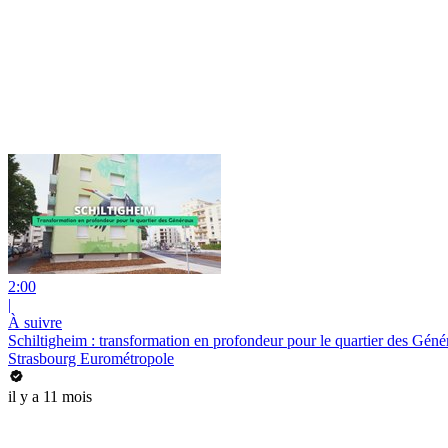
2:00
|
À suivre
Schiltigheim : transformation en profondeur pour le quartier des Gén
Strasbourg Eurométropole
il y a 11 mois