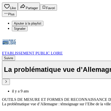
Like
Partager
Favori
Plus
Ajouter à la playlist
Signaler
ETABLISSEMENT PUBLIC LOIRE
Suivre
La problématique vue d’Allemagn
il y a 9 ans
OUTILS DE MESURE ET FORMES DE RECONNAISSANCE D
La problématique vue d’Allemagne : témoignage sur l’Elbe de la vill