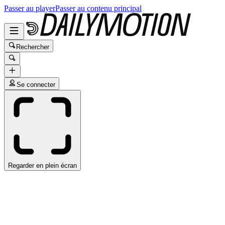
Passer au player
Passer au contenu principal
Rechercher
Se connecter
Regarder en plein écran