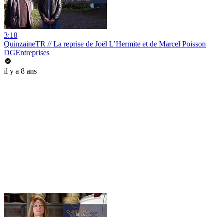
3:18
QuinzaineTR // La reprise de Joël L’Hermite et de Marcel Poisson
DGEntreprises
il y a 8 ans