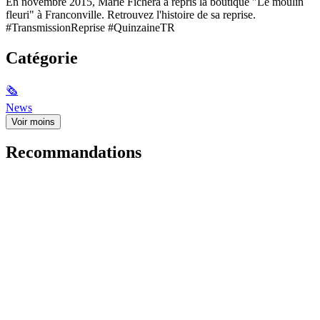
En novembre 2015, Marie Fichera a repris la boutique "Le moulin
fleuri" à Franconville. Retrouvez l'histoire de sa reprise.
#TransmissionReprise #QuinzaineTR
Catégorie
🗞
News
Voir moins
Recommandations