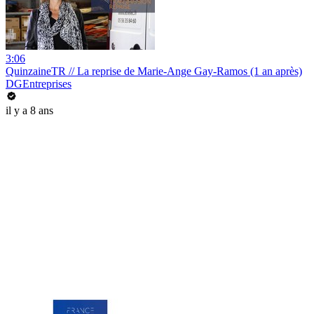
3:06
QuinzaineTR // La reprise de Marie-Ange Gay-Ramos (1 an après)
DGEntreprises
il y a 8 ans