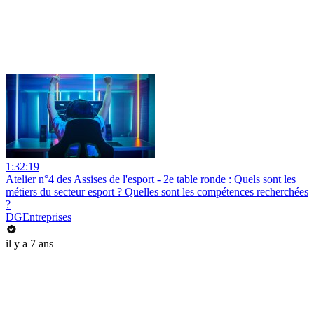
1:32:19
Atelier n°4 des Assises de l'esport - 2e table ronde : Quels sont les
métiers du secteur esport ? Quelles sont les compétences recherchées
?
DGEntreprises
il y a 7 ans