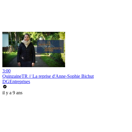
3:00
QuinzaineTR // La reprise d'Anne-Sophie Bichut
DGEntreprises
il y a 9 ans