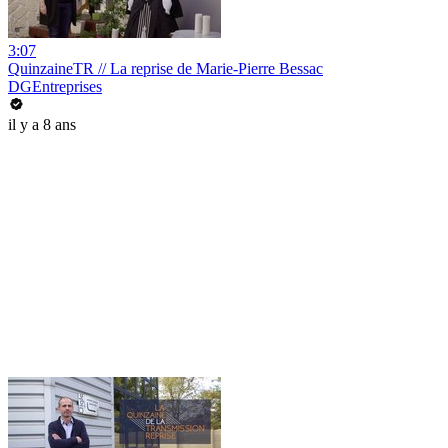
3:07
QuinzaineTR // La reprise de Marie-Pierre Bessac
DGEntreprises
il y a 8 ans