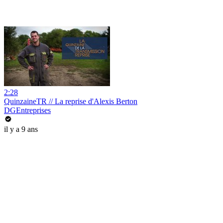
2:28
QuinzaineTR // La reprise d'Alexis Berton
DGEntreprises
il y a 9 ans