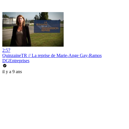
2:57
QuinzaineTR // La reprise de Marie-Ange Gay-Ramos
DGEntreprises
il y a 9 ans