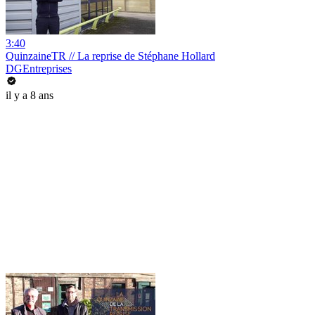
3:40
QuinzaineTR // La reprise de Stéphane Hollard
DGEntreprises
il y a 8 ans