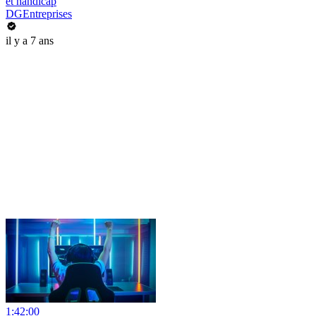
et handicap
DGEntreprises
il y a 7 ans
1:42:00