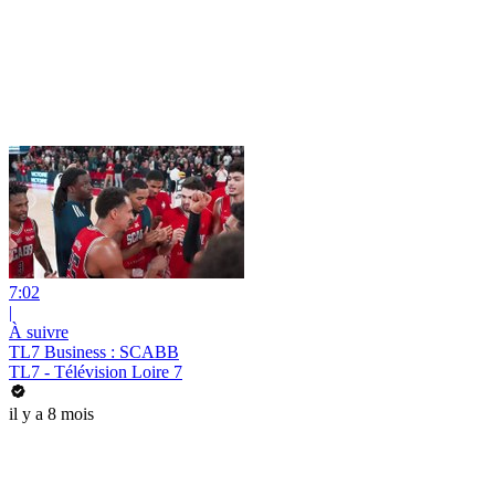
7:02
|
À suivre
TL7 Business : SCABB
TL7 - Télévision Loire 7
il y a 8 mois