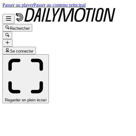
Passer au player
Passer au contenu principal
Rechercher
Se connecter
Regarder en plein écran