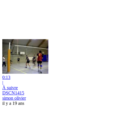
0:13
|
À suivre
DSCN1415
simon olivier
il y a 19 ans