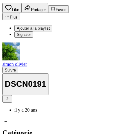
Like
Partager
Favori
Plus
Ajouter à la playlist
Signaler
simon olivier
Suivre
DSCN0191
il y a 20 ans
....
Catégorie