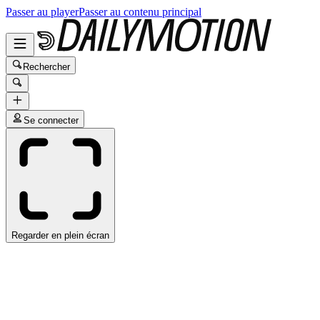
Passer au player
Passer au contenu principal
Rechercher
Se connecter
Regarder en plein écran