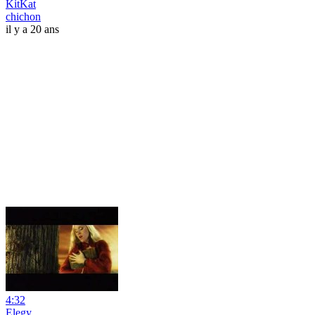
KitKat
chichon
il y a 20 ans
4:32
Elegy