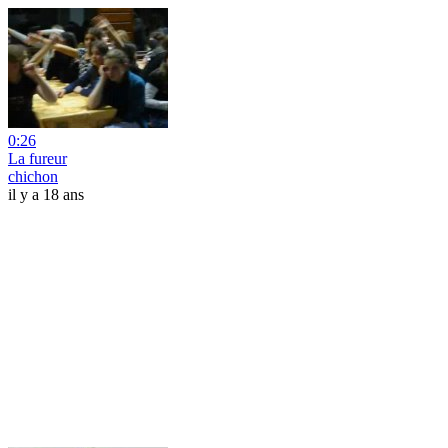
0:26
La fureur
chichon
il y a 18 ans