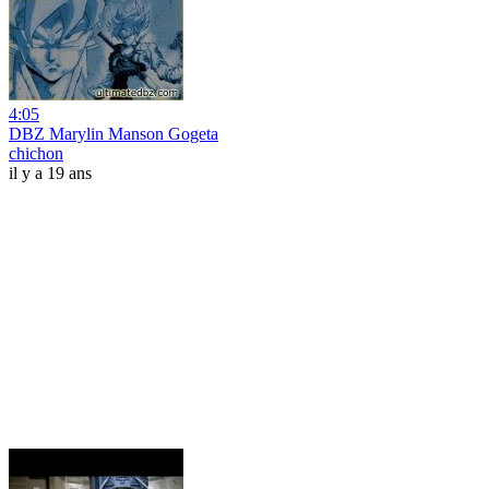
4:05
DBZ Marylin Manson Gogeta
chichon
il y a 19 ans