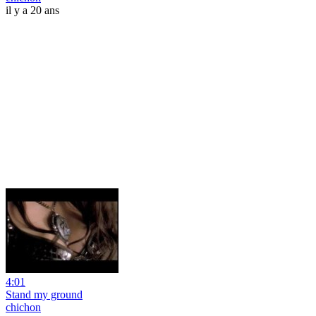
il y a 20 ans
4:01
Stand my ground
chichon