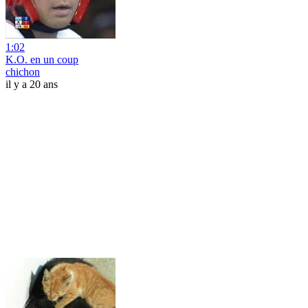
1:02
K.O. en un coup
chichon
il y a 20 ans