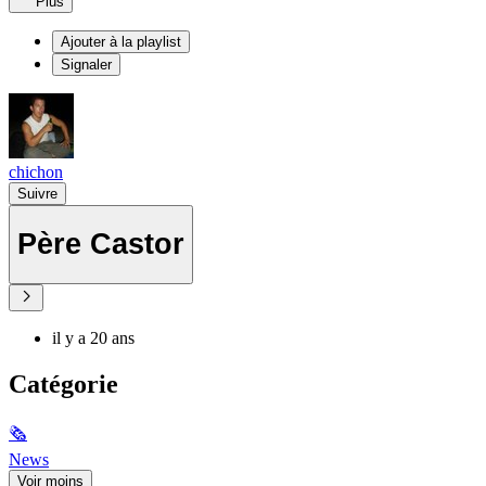
Plus
Ajouter à la playlist
Signaler
chichon
Suivre
Père Castor
il y a 20 ans
Catégorie
🗞
News
Voir moins