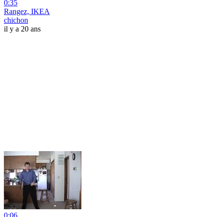
0:35
Rangez, IKEA
chichon
il y a 20 ans
0:06