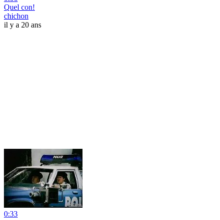
Quel con!
chichon
il y a 20 ans
0:33