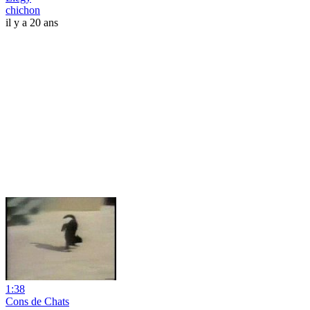
chichon
il y a 20 ans
1:38
Cons de Chats