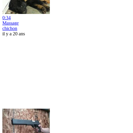
0:34
Massage
chichon
il y a 20 ans