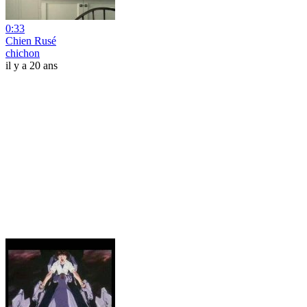
0:33
Chien Rusé
chichon
il y a 20 ans