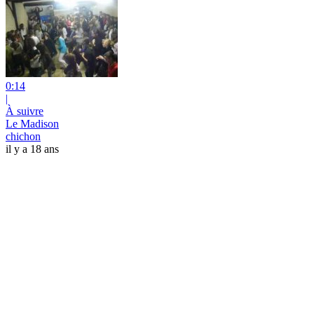
0:14
|
À suivre
Le Madison
chichon
il y a 18 ans