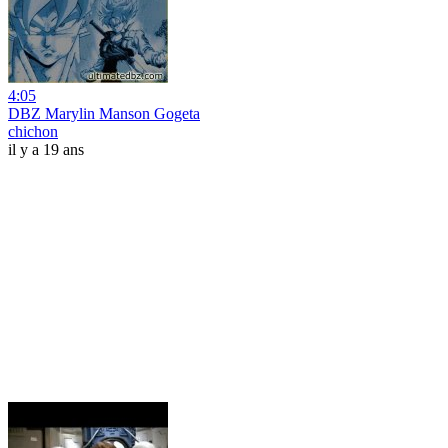
4:05
DBZ Marylin Manson Gogeta
chichon
il y a 19 ans