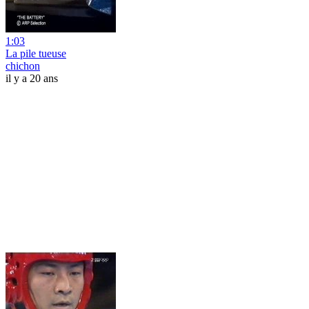
1:03
La pile tueuse
chichon
il y a 20 ans