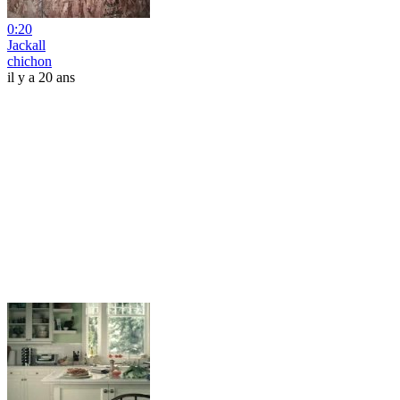
0:20
Jackall
chichon
il y a 20 ans