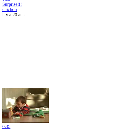
Surprise!!!
chichon
il y a 20 ans
0:35