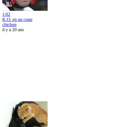
1:02
K.O. en un coup
chichon
il y a 20 ans