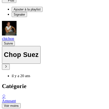
Plus
Ajouter à la playlist
Signaler
chichon
Suivre
Chop Suez
il y a 20 ans
Catégorie
🎈
Amusant
Voir moins