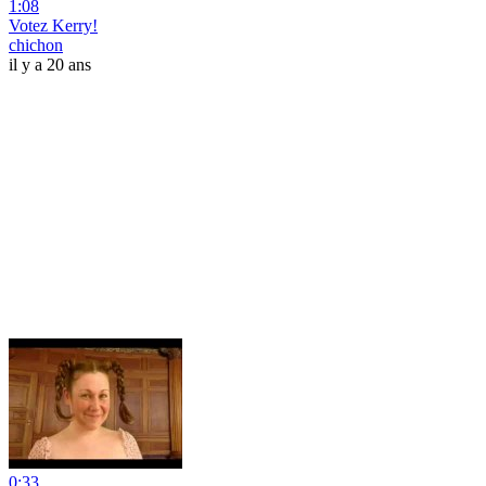
1:08
Votez Kerry!
chichon
il y a 20 ans
0:33