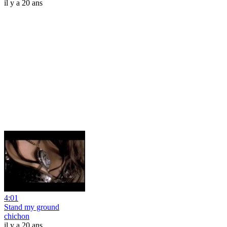
il y a 20 ans
4:01
Stand my ground
chichon
il y a 20 ans