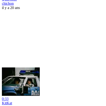
chichon
il y a 20 ans
0:33
KitKat