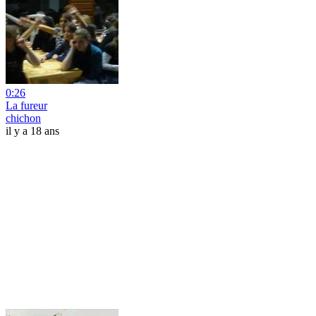
0:26
La fureur
chichon
il y a 18 ans