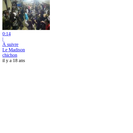
0:14
|
À suivre
Le Madison
chichon
il y a 18 ans