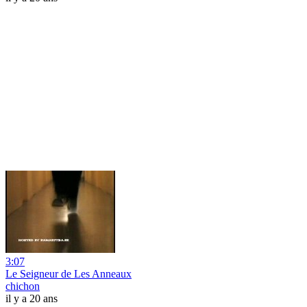
3:07
Le Seigneur de Les Anneaux
chichon
il y a 20 ans