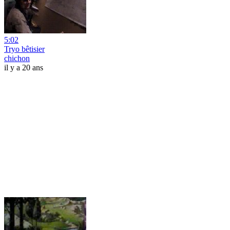
5:02
Tryo bêtisier
chichon
il y a 20 ans