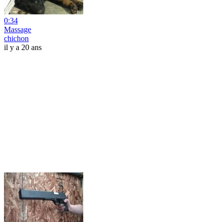
0:34
Massage
chichon
il y a 20 ans