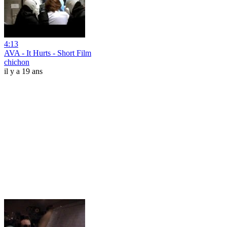
4:13
AVA - It Hurts - Short Film
chichon
il y a 19 ans