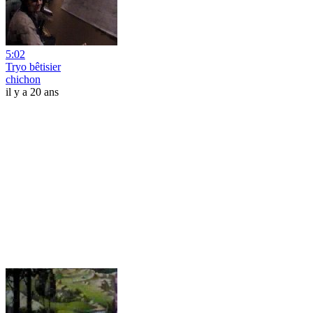
5:02
Tryo bêtisier
chichon
il y a 20 ans