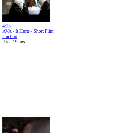
4:13
AVA - It Hurts - Short Film
chichon
il y a 19 ans