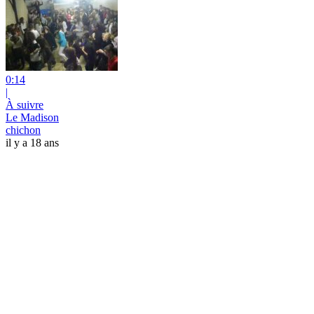
0:14
|
À suivre
Le Madison
chichon
il y a 18 ans