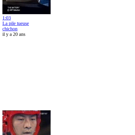
1:03
La pile tueuse
chichon
il y a 20 ans