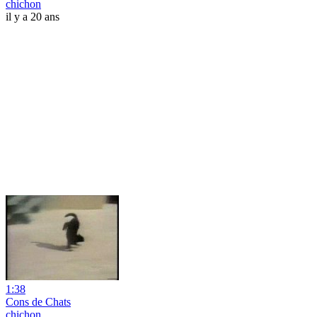
chichon
il y a 20 ans
1:38
Cons de Chats
chichon