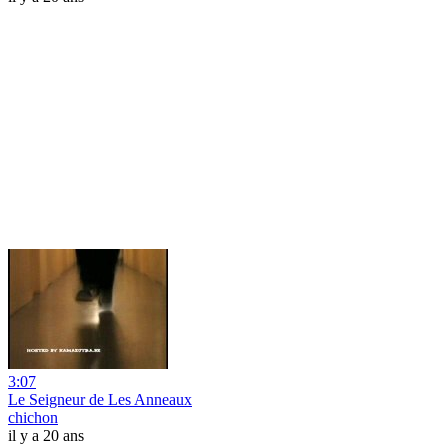
3:07
Le Seigneur de Les Anneaux
chichon
il y a 20 ans