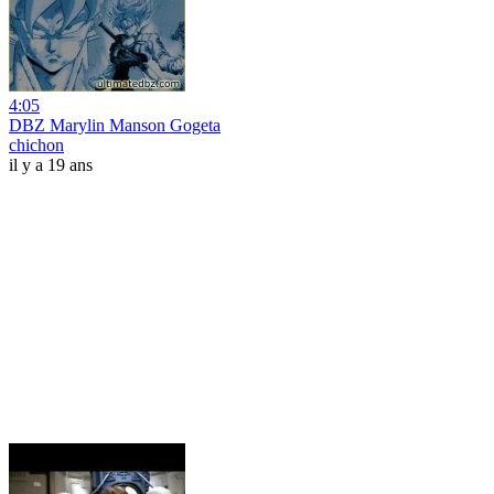
4:05
DBZ Marylin Manson Gogeta
chichon
il y a 19 ans