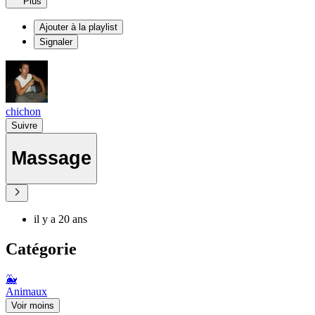
Plus
Ajouter à la playlist
Signaler
chichon
Suivre
Massage
il y a 20 ans
Catégorie
🐳
Animaux
Voir moins