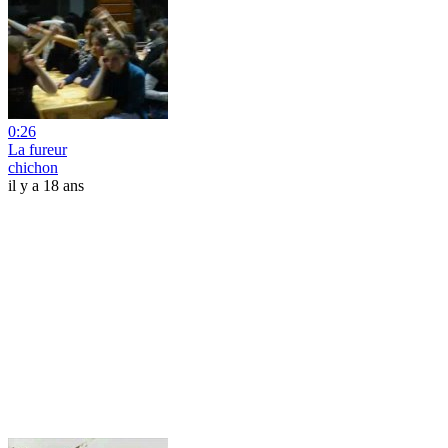
0:26
La fureur
chichon
il y a 18 ans