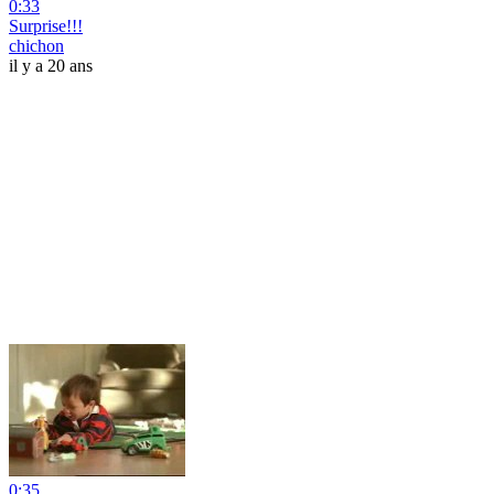
0:33
Surprise!!!
chichon
il y a 20 ans
0:35