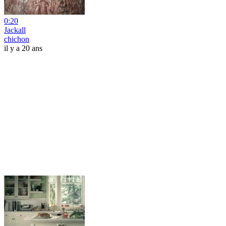
0:20
Jackall
chichon
il y a 20 ans