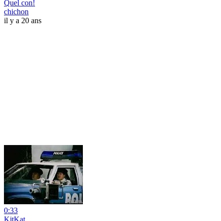
Quel con!
chichon
il y a 20 ans
0:33
KitKat