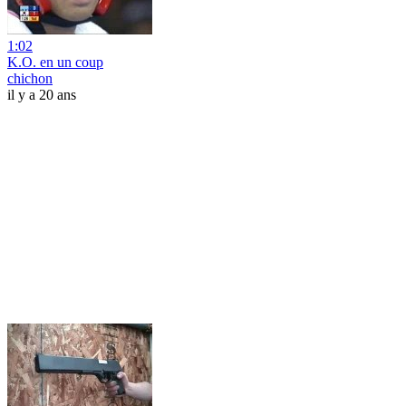
1:02
K.O. en un coup
chichon
il y a 20 ans