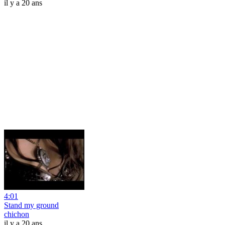
il y a 20 ans
4:01
Stand my ground
chichon
il y a 20 ans