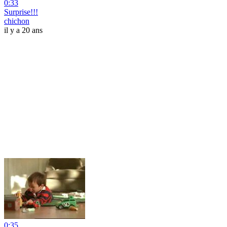
0:33
Surprise!!!
chichon
il y a 20 ans
0:35