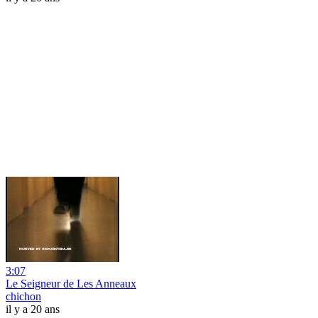
3:07
Le Seigneur de Les Anneaux
chichon
il y a 20 ans