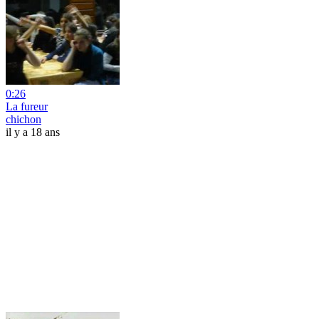
0:26
La fureur
chichon
il y a 18 ans