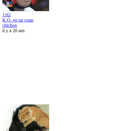
1:02
K.O. en un coup
chichon
il y a 20 ans