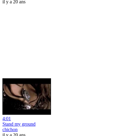
il y a 20 ans
4:01
Stand my ground
chichon
il y a 20 ans