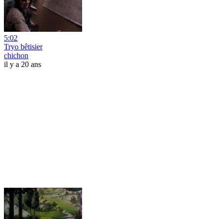
5:02
Tryo bêtisier
chichon
il y a 20 ans