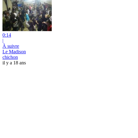
0:14
|
À suivre
Le Madison
chichon
il y a 18 ans