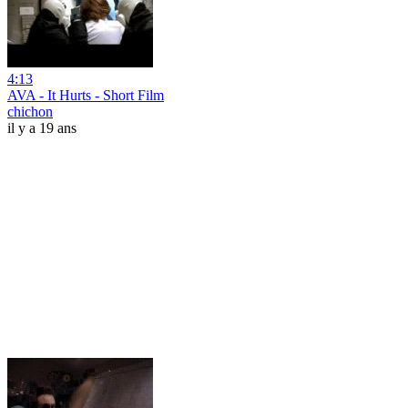
4:13
AVA - It Hurts - Short Film
chichon
il y a 19 ans