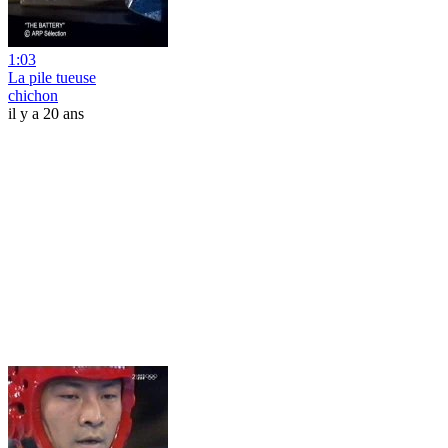
1:03
La pile tueuse
chichon
il y a 20 ans