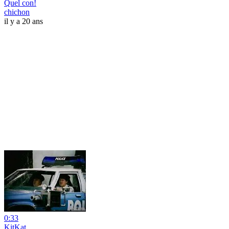
Quel con!
chichon
il y a 20 ans
0:33
KitKat