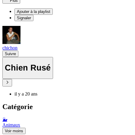
Plus
Ajouter à la playlist
Signaler
chichon
Suivre
Chien Rusé
il y a 20 ans
Catégorie
🐳
Animaux
Voir moins