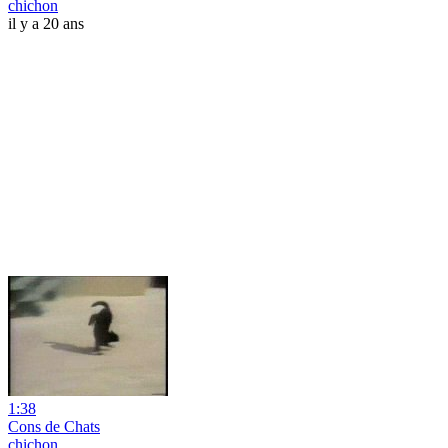
chichon
il y a 20 ans
1:38
Cons de Chats
chichon