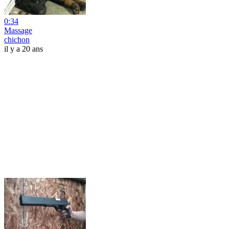
0:34
Massage
chichon
il y a 20 ans