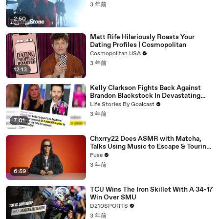
3 年前
2:50
Matt Rife Hilariously Roasts Your
Dating Profiles | Cosmopolitan
Cosmopolitan USA
3 年前
12:13
Kelly Clarkson Fights Back Against
Brandon Blackstock In Devastating
Divorce Battle
Life Stories By Goalcast
3 年前
7:01
Chxrry22 Does ASMR with Matcha,
Talks Using Music to Escape & Touring
with The Weeknd
Fuse
3 年前
6:59
TCU Wins The Iron Skillet With A 34-17
Win Over SMU
D210SPORTS
3 年前