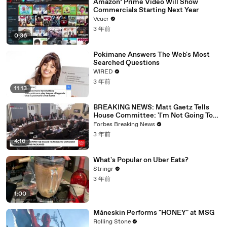
Amazon’ Prime Video Will Show
Commercials Starting Next Year
Veuer
3 年前
0:36
Pokimane Answers The Web's Most
Searched Questions
WIRED
3 年前
11:13
BREAKING NEWS: Matt Gaetz Tells
House Committee: 'I'm Not Going To
Vote For A Continuing Resolution'
Forbes Breaking News
3 年前
4:16
What's Popular on Uber Eats?
Stringr
3 年前
1:00
Måneskin Performs "HONEY" at MSG
Rolling Stone