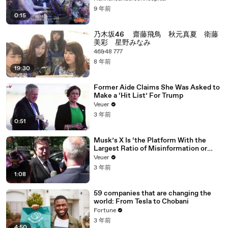
9 年前
0:15
乃木坂46 齋藤飛鳥 秋元真夏 衛藤
美彩 星野みなみ
46&48 777
8 年前
19:30
Former Aide Claims She Was Asked to
Make a ‘Hit List’ For Trump
Veuer
3 年前
0:51
Musk’s X Is ‘the Platform With the
Largest Ratio of Misinformation or
Disinformation’ Amongst All Social
Veuer
Media Platforms
3 年前
1:08
59 companies that are changing the
world: From Tesla to Chobani
Fortune
3 年前
4:50