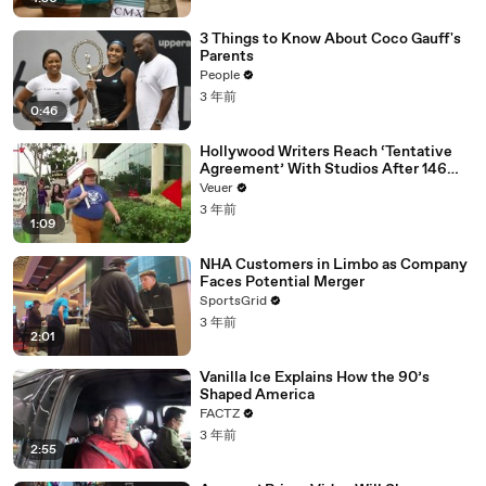
3 Things to Know About Coco Gauff's
Parents
People
3 年前
0:46
Hollywood Writers Reach ‘Tentative
Agreement’ With Studios After 146
Day Strike
Veuer
3 年前
1:09
NHA Customers in Limbo as Company
Faces Potential Merger
SportsGrid
3 年前
2:01
Vanilla Ice Explains How the 90’s
Shaped America
FACTZ
3 年前
2:55