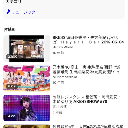
カテゴリ
🎵
ミュージック
お勧め
SKE48 須田亜香里・矢方美紀 はやり
ば Ｈａｙａｒｉ Ｂａｒ 2016-06-04
Rena’s World
10 年前
23:00
|
次
乃木坂46 高山一実 生駒里奈 西野七瀬
齋藤飛鳥 生田絵梨花 秋元真夏 魁!ミュー
ジッ 160724
MuhamadNicko
10 年前
6:09
制服レジスタンス 相笠萌・岡田彩花・
木﨑ゆりあ AKB48SHOW #78
古川 愛李
8 年前
4:22
佐野玲於×中川大志×高杉真宙×横浜流星