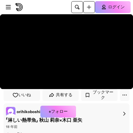
プレイヤーにスキップ
メインコンテンツにスキップ
ログイン
ブックマー
いいね
共有する
ク
+フォロー
orihikoboshi
「淋しい熱帯魚」 秋山 莉奈×木口 亜矢
18 年前