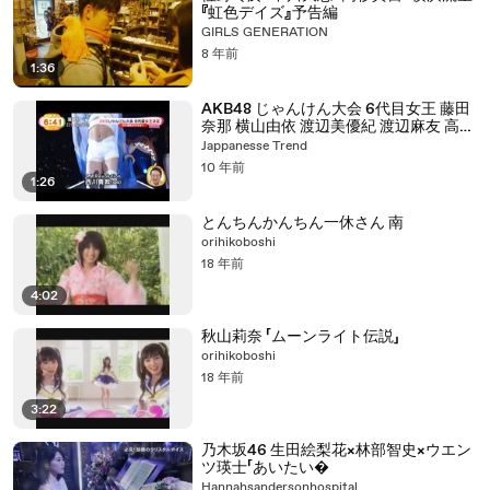
『虹色デイズ』予告編
GIRLS GENERATION
8 年前
1:36
AKB48 じゃんけん大会 6代目女王 藤田
奈那 横山由依 渡辺美優紀 渡辺麻友 高橋
みなみ 西川貴教 小嶋陽菜 中西智代梨
Jappanesse Trend
20150917
10 年前
1:26
とんちんかんちん一休さん 南
orihikoboshi
18 年前
4:02
秋山莉奈 「ムーンライト伝説」
orihikoboshi
18 年前
3:22
乃木坂46 生田絵梨花×林部智史×ウエン
ツ瑛士「あいたい�
Hannahsandersonhospital