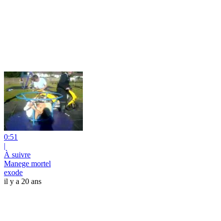
0:51
|
À suivre
Manege mortel
exode
il y a 20 ans