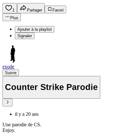
1
Partager
Favori
Plus
Ajouter à la playlist
Signaler
exode
Suivre
Counter Strike Parodie
il y a 20 ans
Une parodie de CS.
Enjoy.