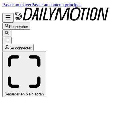
Passer au player
Passer au contenu principal
Rechercher
Se connecter
Regarder en plein écran