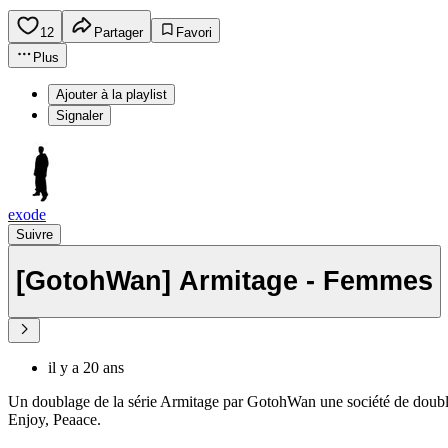
12
Partager
Favori
Plus
Ajouter à la playlist
Signaler
exode
Suivre
[GotohWan] Armitage - Femmes
il y a 20 ans
Un doublage de la série Armitage par GotohWan une société de doubl
Enjoy, Peaace.