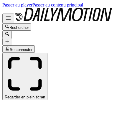
Passer au player
Passer au contenu principal
Rechercher
Se connecter
Regarder en plein écran