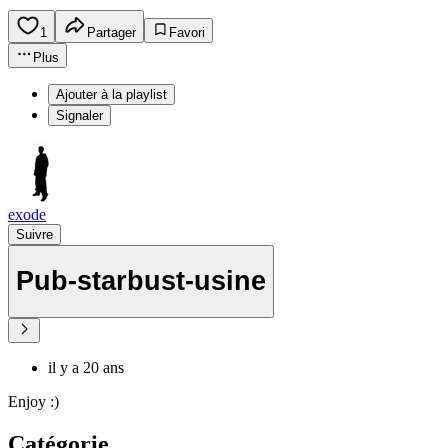
1
Partager
Favori
Plus
Ajouter à la playlist
Signaler
exode
Suivre
Pub-starbust-usine
il y a 20 ans
Enjoy :)
Catégorie