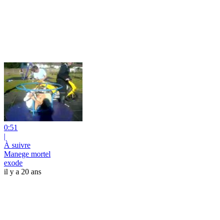
0:51
|
À suivre
Manege mortel
exode
il y a 20 ans