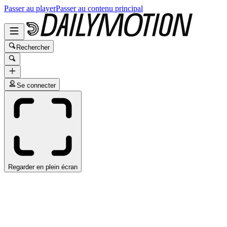
Passer au player
Passer au contenu principal
Rechercher
Se connecter
Regarder en plein écran