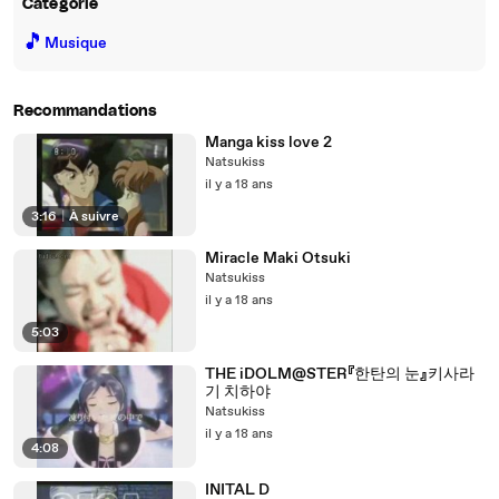
Catégorie
🎵
Musique
Recommandations
Manga kiss love 2
Natsukiss
il y a 18 ans
3:16
|
À suivre
Miracle Maki Otsuki
Natsukiss
il y a 18 ans
5:03
THE iDOLM@STER『한탄의 눈』키사라
기 치하야
Natsukiss
il y a 18 ans
4:08
INITAL D