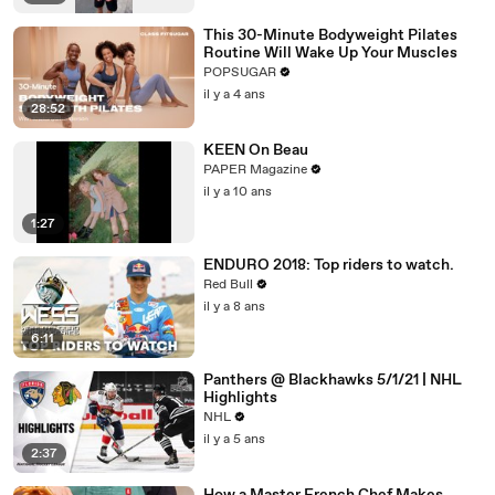
This 30-Minute Bodyweight Pilates
Routine Will Wake Up Your Muscles
POPSUGAR
il y a 4 ans
28:52
KEEN On Beau
PAPER Magazine
il y a 10 ans
1:27
ENDURO 2018: Top riders to watch.
Red Bull
il y a 8 ans
6:11
Panthers @ Blackhawks 5/1/21 | NHL
Highlights
NHL
il y a 5 ans
2:37