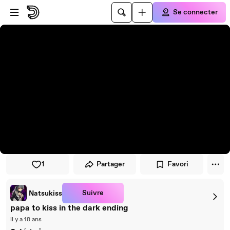
Passer au player
Passer au contenu principal
Se connecter
1
Partager
Favori
Suivre
Natsukiss
papa to kiss in the dark ending
il y a 18 ans