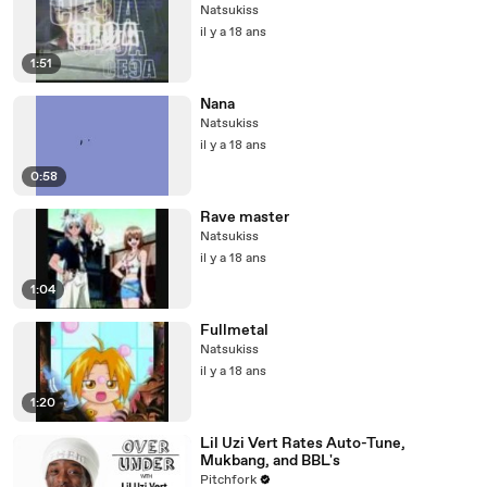
Natsukiss
il y a 18 ans
1:51
Nana
Natsukiss
il y a 18 ans
0:58
Rave master
Natsukiss
il y a 18 ans
1:04
Fullmetal
Natsukiss
il y a 18 ans
1:20
Lil Uzi Vert Rates Auto-Tune,
Mukbang, and BBL's
Pitchfork