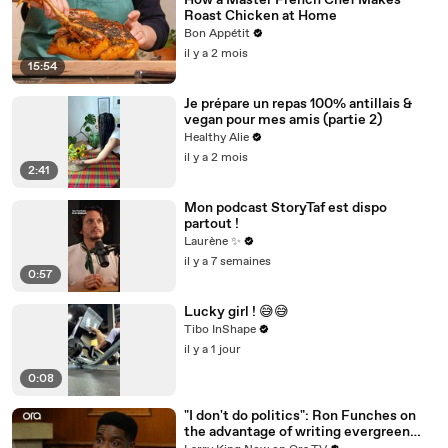
How a Master French Chef Makes
Roast Chicken at Home
Bon Appétit
il y a 2 mois
15:54
Je prépare un repas 100% antillais &
vegan pour mes amis (partie 2)
Healthy Alie
il y a 2 mois
2:41
Mon podcast StoryTaf est dispo
partout !
Laurène ✨
il y a 7 semaines
0:57
Lucky girl ! 😅😅
Tibo InShape
il y a 1 jour
0:08
"I don't do politics": Ron Funches on
the advantage of writing evergreen