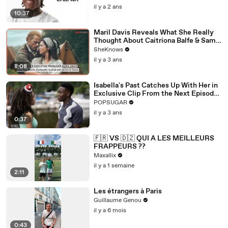
il y a 2 ans
10:37
Maril Davis Reveals What She Really
Thought About Caitríona Balfe & Sam
Heughan's Chemistry Test & How
SheKnows
She'd Like "Outlander" to End
il y a 3 ans
8:08
Isabella's Past Catches Up With Her in
Exclusive Clip From the Next Episode
of "Cruel Summer"
POPSUGAR
il y a 3 ans
0:37
🇫🇷 VS 🇩🇿 QUI A LES MEILLEURS
FRAPPEURS ??
Maxallix
il y a 1 semaine
2:11
Les étrangers à Paris
Guillaume Genou
il y a 6 mois
0:43