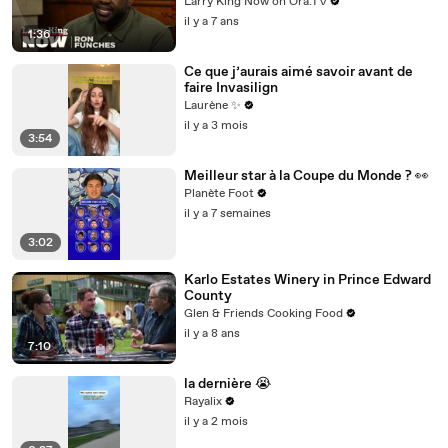
jokes
Larry King Now on Ora.TV
il y a 7 ans
1:36
Ce que j’aurais aimé savoir avant de
faire Invasilign
Laurène ✨
il y a 3 mois
3:54
Meilleur star à la Coupe du Monde ? 👀
Planète Foot
il y a 7 semaines
3:02
Karlo Estates Winery in Prince Edward
County
Glen & Friends Cooking Food
il y a 8 ans
7:10
la dernière 😭
Rayalix
il y a 2 mois