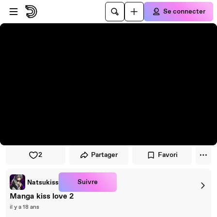
Passer au player
Passer au contenu principal
Se connecter
2
Partager
Favori
Suivre
Natsukiss
Manga kiss love 2
il y a 18 ans