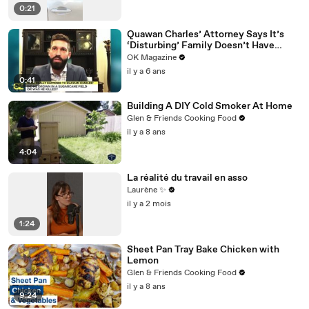
0:21
Quawan Charles’ Attorney Says It’s
‘Disturbing’ Family Doesn’t Have
Answers — Watch
OK Magazine
il y a 6 ans
0:41
Building A DIY Cold Smoker At Home
Glen & Friends Cooking Food
il y a 8 ans
4:04
La réalité du travail en asso
Laurène ✨
il y a 2 mois
1:24
Sheet Pan Tray Bake Chicken with
Lemon
Glen & Friends Cooking Food
il y a 8 ans
9:24