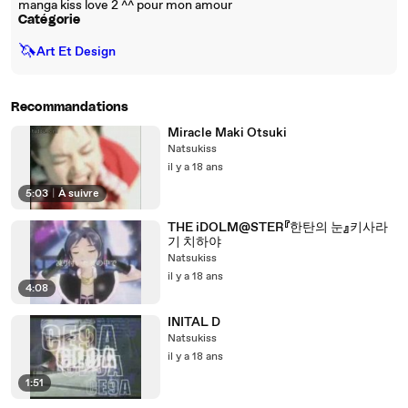
manga kiss love 2 ^^ pour mon amour
Catégorie
🦄
Art Et Design
Recommandations
Miracle Maki Otsuki
Natsukiss
il y a 18 ans
5:03
|
À suivre
THE iDOLM@STER『한탄의 눈』키사라
기 치하야
Natsukiss
il y a 18 ans
4:08
INITAL D
Natsukiss
il y a 18 ans
1:51