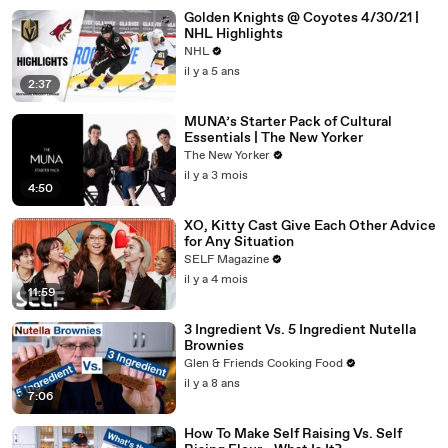
Golden Knights @ Coyotes 4/30/21 |
NHL Highlights
NHL
il y a 5 ans
2:37
MUNA’s Starter Pack of Cultural
Essentials | The New Yorker
The New Yorker
il y a 3 mois
4:50
XO, Kitty Cast Give Each Other Advice
for Any Situation
SELF Magazine
il y a 4 mois
11:59
3 Ingredient Vs. 5 Ingredient Nutella
Brownies
Glen & Friends Cooking Food
il y a 8 ans
7:06
How To Make Self Raising Vs. Self