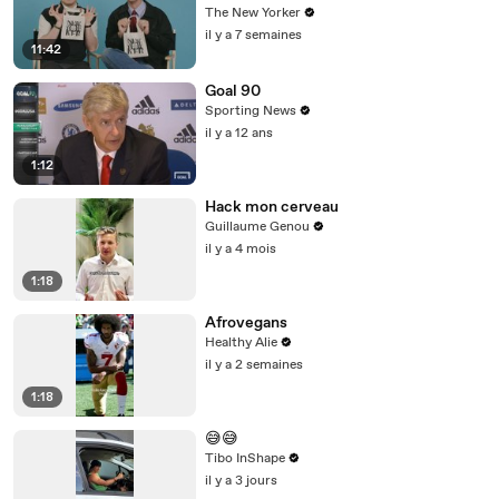
Mini Interview | The New Yorker
The New Yorker
il y a 7 semaines
11:42
Goal 90
Sporting News
il y a 12 ans
1:12
Hack mon cerveau
Guillaume Genou
il y a 4 mois
1:18
Afrovegans
Healthy Alie
il y a 2 semaines
1:18
😅😅
Tibo InShape
il y a 3 jours