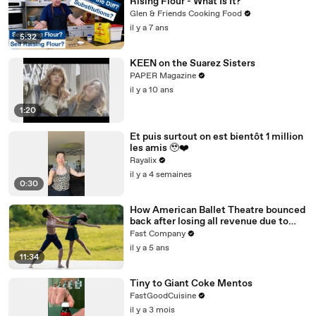
Rising Flour - What Is It?
Glen & Friends Cooking Food
il y a 7 ans
5:32
KEEN on the Suarez Sisters
PAPER Magazine
il y a 10 ans
1:20
Et puis surtout on est bientôt 1 million
les amis 🥹❤️‍
Rayalix
il y a 4 semaines
0:30
How American Ballet Theatre bounced
back after losing all revenue due to
COVID
Fast Company
il y a 5 ans
11:34
Tiny to Giant Coke Mentos
FastGoodCuisine
il y a 3 mois