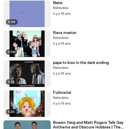
Nana
Natsukiss
il y a 18 ans
0:58
Rave master
Natsukiss
il y a 18 ans
1:04
papa to kiss in the dark ending
Natsukiss
il y a 18 ans
1:35
Fullmetal
Natsukiss
il y a 18 ans
1:20
Bowen Yang and Matt Rogers Talk Gay
Anthems and Obscure Hobbies | The