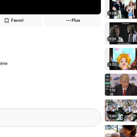
1:04
Favori
Plus
1:35
'aime
1:20
1:12
1:45