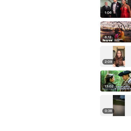
1:06
6:12
2:09
13:02
0:38