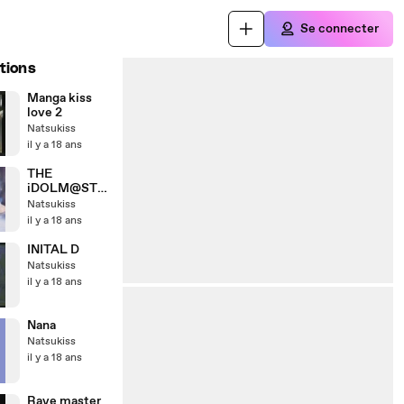
Se connecter
tions
Manga kiss
love 2
Natsukiss
il y a 18 ans
THE
iDOLM@STE
R『한탄의 눈』
Natsukiss
키사라기 치하
il y a 18 ans
야
INITAL D
Natsukiss
il y a 18 ans
Nana
Natsukiss
il y a 18 ans
Rave master