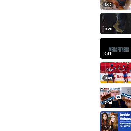
1:03
0:20
3:58
0:49
7:06
5:51