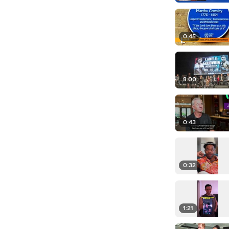
0:45
8:00
0:43
0:32
1:21