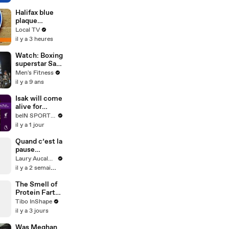
Halifax blue
plaque
honours 18th
Local TV
Century
il y a 3 heures
pioneering
businesswom
Watch: Boxing
an
superstar Saul
'Canelo'
Men's Fitness
Alvarez talks
il y a 9 ans
training,
motivation
Isak will come
against
alive for
Gennady
Liverpool this
beIN SPORTS USA
Golovkin
season - Rush
il y a 1 jour
Quand c’est la
pause
fraîcheur
Laury Aucalme
il y a 2 semaines
The Smell of
Protein Farts
😵🤢
Tibo InShape
il y a 3 jours
Was Meghan