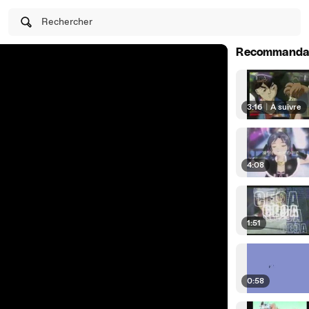
Rechercher
Recommanda
3:16
|
À suivre
4:08
1:51
0:58