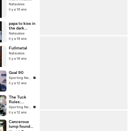
Natsukiss
il y a 18 ans
papa to kiss in
the dark
ending
Natsukiss
il y a 18 ans
Fullmetal
Natsukiss
il y a 18 ans
Goal 90
Sporting News
il y a 12 ans
The Tuck
Rules:
Possible
Sporting News
Week 6
il y a 12 ans
upsets
Cancerous
lump found