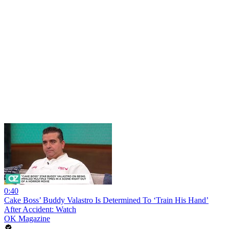
0:40
Cake Boss’ Buddy Valastro Is Determined To ‘Train His Hand’
After Accident: Watch
OK Magazine