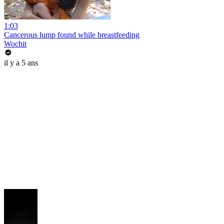
1:03
Cancerous lump found while breastfeeding
Wochit
il y a 5 ans