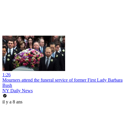
1:26
Mourners attend the funeral service of former First Lady Barbara
Bush
NY Daily News
il y a 8 ans