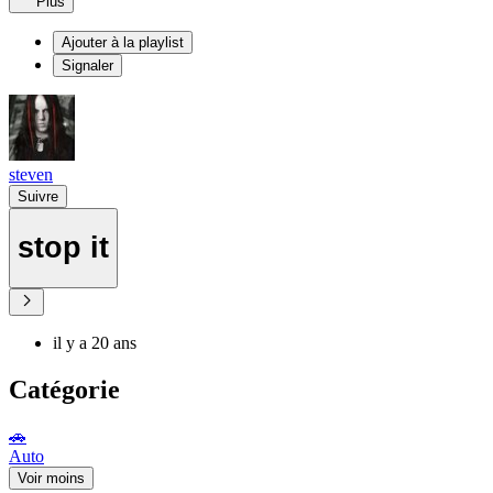
Plus
Ajouter à la playlist
Signaler
steven
Suivre
stop it
il y a 20 ans
Catégorie
🚗
Auto
Voir moins