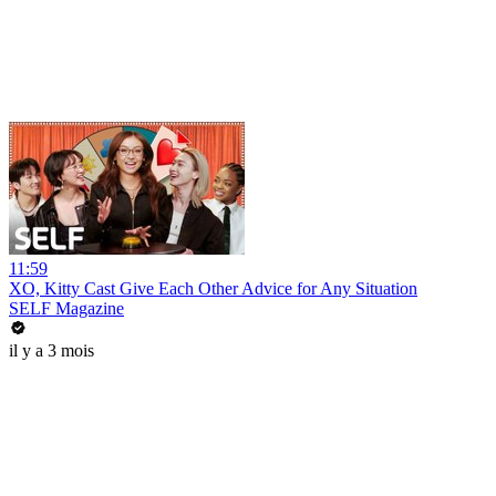
11:59
XO, Kitty Cast Give Each Other Advice for Any Situation
SELF Magazine
il y a 3 mois