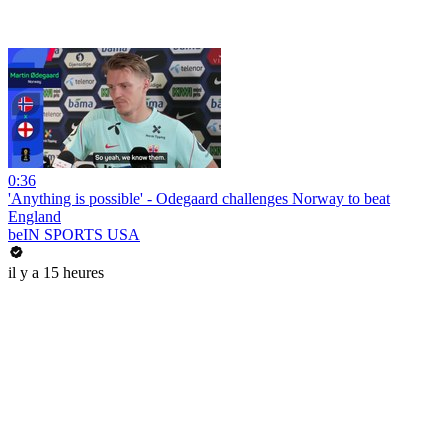
0:36
'Anything is possible' - Odegaard challenges Norway to beat
England
beIN SPORTS USA
il y a 15 heures