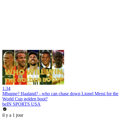
1:34
Mbappe? Haaland? - who can chase down Lionel Messi for the
World Cup golden boot?
beIN SPORTS USA
il y a 1 jour