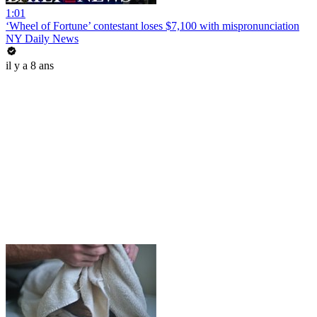
1:01
‘Wheel of Fortune’ contestant loses $7,100 with mispronunciation
NY Daily News
il y a 8 ans