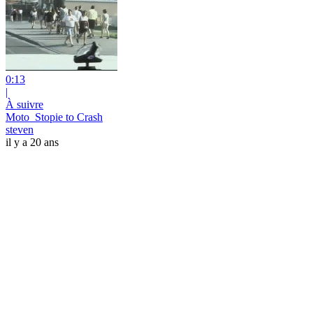
0:13
|
À suivre
Moto_Stopie to Crash
steven
il y a 20 ans