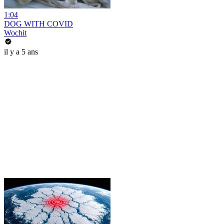
1:04
DOG WITH COVID
Wochit
il y a 5 ans