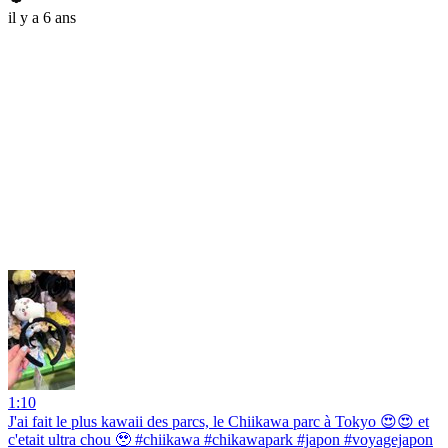
il y a 6 ans
1:10
J'ai fait le plus kawaii des parcs, le Chiikawa parc à Tokyo 😍😍 et
c'etait ultra chou 🥹 #chiikawa #chikawapark #japon #voyagejapon