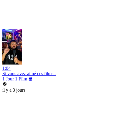
1:04
Si vous avez aimé ces films..
1 Jour 1 Film 🍿
il y a 3 jours