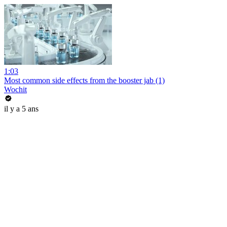
1:03
Most common side effects from the booster jab (1)
Wochit
il y a 5 ans