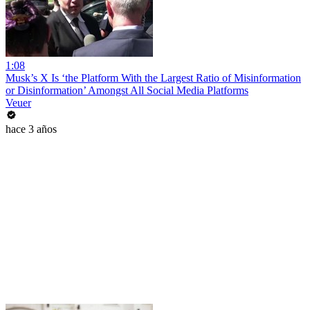
1:08
Musk’s X Is ‘the Platform With the Largest Ratio of Misinformation
or Disinformation’ Amongst All Social Media Platforms
Veuer
hace 3 años