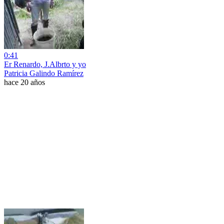
0:41
Er Renardo, J.Albrto y yo
Patricia Galindo Ramírez
hace 20 años