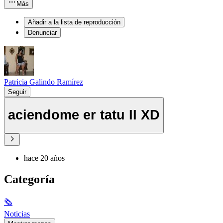
Más
Añadir a la lista de reproducción
Denunciar
Patricia Galindo Ramírez
Seguir
aciendome er tatu II XD
hace 20 años
Categoría
🗞
Noticias