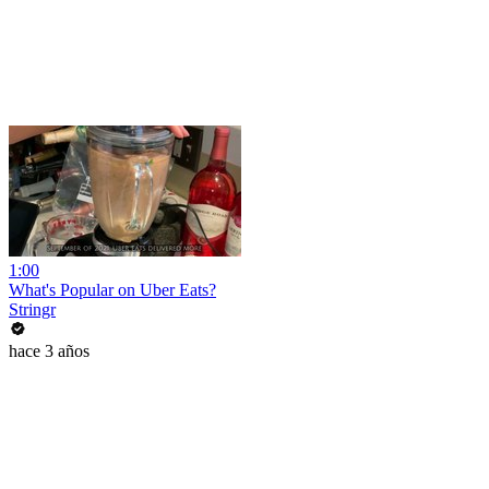
1:00
What's Popular on Uber Eats?
Stringr
hace 3 años