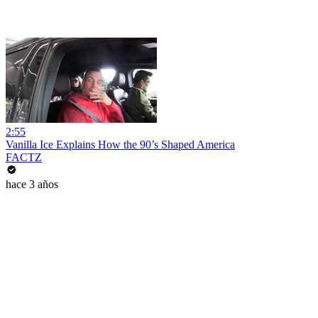
2:55
Vanilla Ice Explains How the 90’s Shaped America
FACTZ
hace 3 años