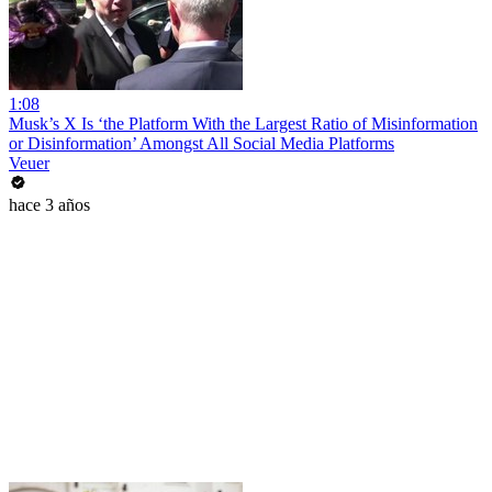
1:08
Musk’s X Is ‘the Platform With the Largest Ratio of Misinformation
or Disinformation’ Amongst All Social Media Platforms
Veuer
hace 3 años