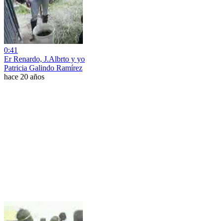
0:41
Er Renardo, J.Albrto y yo
Patricia Galindo Ramírez
hace 20 años