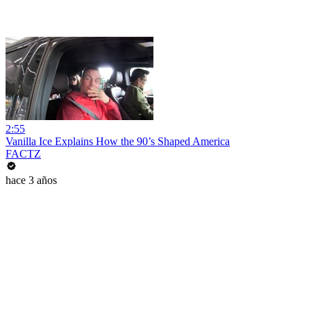
2:55
Vanilla Ice Explains How the 90’s Shaped America
FACTZ
hace 3 años