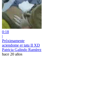
0:18
|
Próximamente
aciendome er tatu II XD
Patricia Galindo Ramírez
hace 20 años