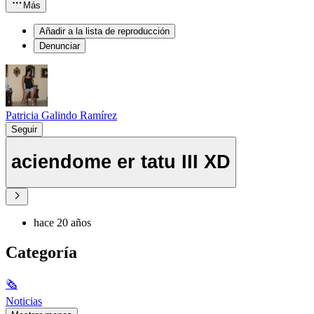
Más
Añadir a la lista de reproducción
Denunciar
Patricia Galindo Ramírez
Seguir
aciendome er tatu III XD
hace 20 años
Categoría
🗞
Noticias