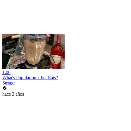
1:00
What's Popular on Uber Eats?
Stringr
hace 3 años