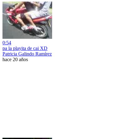
0:54
pa la playita de cai XD
Patricia Galindo Ramírez
hace 20 años