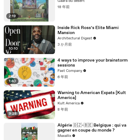
Gaara du desert
18 年前
2:19
Inside Rick Ross’s Elite Miami
Mansion
Architectural Digest
3 か月前
10:10
4 ways to improve your brainstorm
sessions
Fast Company
6 年前
1:40
Warning to American Expats [Kult
America]
Kult America
8 年前
9:28
Algérie 🇩🇿-🇧🇪 Belgique : qui va
gagner en coupe du monde ?
Maxallix