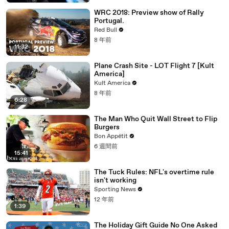
WRC 2018: Preview show of Rally
Portugal.
Red Bull
8 年前
11:32
Plane Crash Site - LOT Flight 7 [Kult
America]
Kult America
8 年前
6:28
The Man Who Quit Wall Street to Flip
Burgers
Bon Appétit
6 週間前
15:41
The Tuck Rules: NFL's overtime rule
isn't working
Sporting News
12 年前
1:39
The Holiday Gift Guide No One Asked