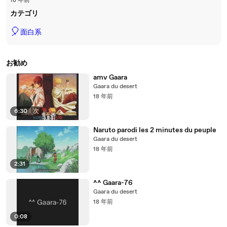
18 年前
カテゴリ
🎈
面白系
お勧め
amv Gaara
Gaara du desert
18 年前
6:30
|
次
Naruto parodi les 2 minutes du peuple
Gaara du desert
18 年前
2:31
^^ Gaara-76
Gaara du desert
18 年前
0:08