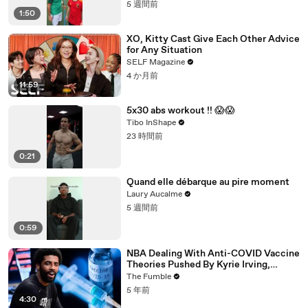
5 週間前
1:50
XO, Kitty Cast Give Each Other Advice
for Any Situation
SELF Magazine
4 か月前
11:59
5x30 abs workout !! 😱😱
Tibo InShape
23 時間前
0:21
Quand elle débarque au pire moment
Laury Aucalme
5 週間前
0:59
NBA Dealing With Anti-COVID Vaccine
Theories Pushed By Kyrie Irving,
Jonathan Isaac & More
The Fumble
5 年前
4:30