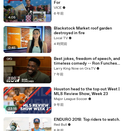
For
VICE
6 年前
4:05
Blackstock Market roof garden
destroyed in fire
Local TV
4 時間前
0:45
Best jokes, freedom of speech, and
timeless comedy -- Ron Funches
answers your social media questions
Larry King Now on Ora.TV
7 年前
2:00
Houston head to the top out West |
MLS Review Show, Week 23
Major League Soccer
9 年前
23:15
ENDURO 2018: Top riders to watch.
Red Bull
8 年前