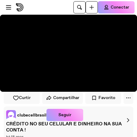
Pular para o player
Ir para o conteúdo principal
Conectar
Curtir
Compartilhar
Favorito
Seguir
clubecellbrasil
CRÉDITO NO SEU CELULAR E DINHEIRO NA SUA
CONTA !