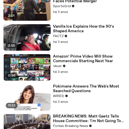
Faces Potential Merger
SportsGrid
há 3 anos
2:01
Vanilla Ice Explains How the 90’s
Shaped America
FACTZ
há 3 anos
2:55
Amazon’ Prime Video Will Show
Commercials Starting Next Year
Veuer
há 3 anos
0:36
Pokimane Answers The Web's Most
Searched Questions
WIRED
há 3 anos
11:13
BREAKING NEWS: Matt Gaetz Tells
House Committee: 'I'm Not Going To
Vote For A Continuing Resolution'
Forbes Breaking News