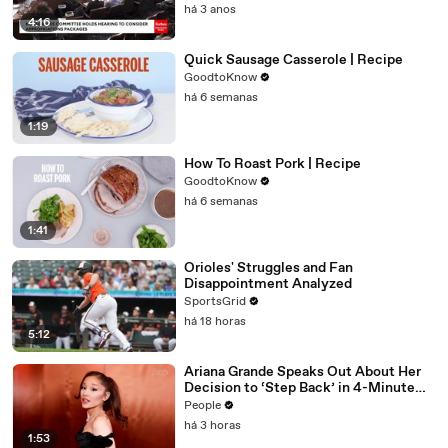
há 3 anos
4:16
Quick Sausage Casserole | Recipe
GoodtoKnow
há 6 semanas
1:19
How To Roast Pork | Recipe
GoodtoKnow
há 6 semanas
1:41
Orioles' Struggles and Fan
Disappointment Analyzed
SportsGrid
há 18 horas
5:12
Ariana Grande Speaks Out About Her
Decision to ‘Step Back’ in 4-Minute
Mid-Show Speech in Chicago: ‘Not a
People
Reactive Thing’
há 3 horas
1:53