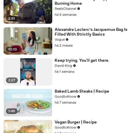
Burning Home
ReelzChannel
há 5 semanas
2:51
Alexandra Leclerc’s Jacquemus Bag Is
Filled With Strictly Basics
Vogue
há 2 meses
10:10
Keep trying. You'll get there.
David King
há 1 semana
2:27
Baked Lamb Steaks | Recipe
GoodtoKnow
há 7 semanas
1:49
Vegan Burger | Recipe
GoodtoKnow