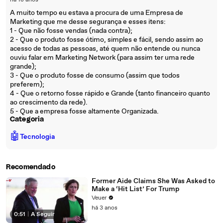
há 18 anos
A muito tempo eu estava a procura de uma Empresa de
Marketing que me desse segurança e esses itens:
1 - Que não fosse vendas (nada contra);
2 - Que o produto fosse ótimo, simples e fácil, sendo assim ao
acesso de todas as pessoas, até quem não entende ou nunca
ouviu falar em Marketing Network (para assim ter uma rede
grande);
3 - Que o produto fosse de consumo (assim que todos
preferem);
4 - Que o retorno fosse rápido e Grande (tanto financeiro quanto
ao crescimento da rede).
5 - Que a empresa fosse altamente Organizada.
Categoria
🤖
Tecnologia
Recomendado
Former Aide Claims She Was Asked to
Make a ‘Hit List’ For Trump
Veuer
há 3 anos
0:51
|
A Seguir