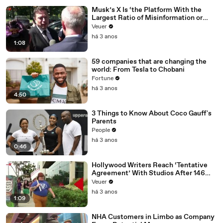
Musk’s X Is ‘the Platform With the
Largest Ratio of Misinformation or
Disinformation’ Amongst All Social
Veuer
Media Platforms
há 3 anos
1:08
59 companies that are changing the
world: From Tesla to Chobani
Fortune
há 3 anos
4:50
3 Things to Know About Coco Gauff's
Parents
People
há 3 anos
0:46
Hollywood Writers Reach ‘Tentative
Agreement’ With Studios After 146
Day Strike
Veuer
há 3 anos
1:09
NHA Customers in Limbo as Company