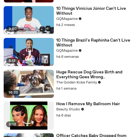
10 Things Vinícius Júnior Can't Live
Without
GQMagazine
há 2 meses
9:50
10 Things Brazil's Raphinha Can't Live
Without
GQMagazine
há 6 semanas
6:12
Huge Rescue Dog Gives Birth and
Everything Goes Wrong..
The Golden Kobe Family
há 1 semana
16:33
How I Remove My Ballroom Hair
Beauty Studio
há 6 dias
3:02
Officer Catches Baby Dropped from