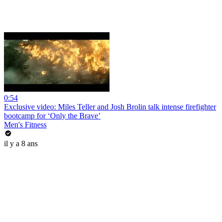
0:54
Exclusive video: Miles Teller and Josh Brolin talk intense firefighter
bootcamp for ‘Only the Brave’
Men's Fitness
il y a 8 ans