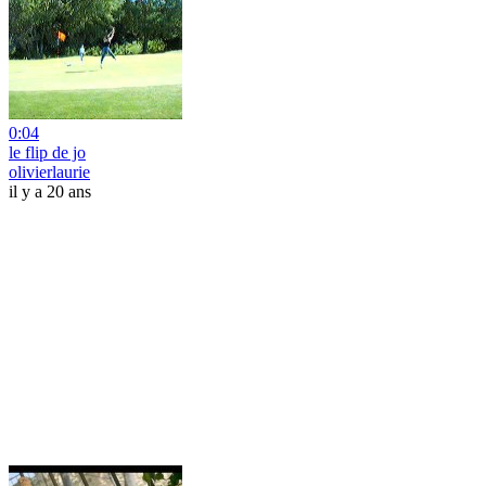
0:04
le flip de jo
olivierlaurie
il y a 20 ans