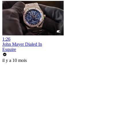
1:26
John Mayer Dialed In
Esquire
il y a 10 mois