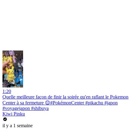
1:20
Quelle meilleure façon de finir la soirée qu'en raflant le Pokemon
Center à sa fermeture 😌#PokémonCenter #pikachu #japon
#voyagejapon #shibuya
Kiwi Pinku
il y a 1 semaine