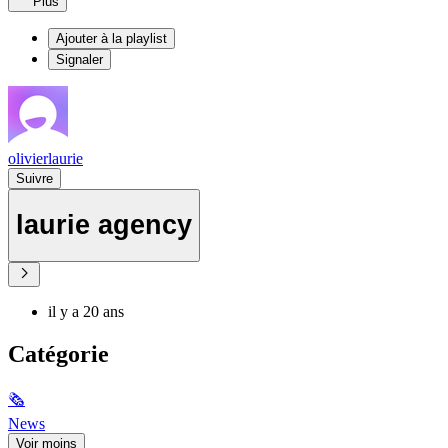
Plus
Ajouter à la playlist
Signaler
olivierlaurie
Suivre
laurie agency
il y a 20 ans
Catégorie
🗞
News
Voir moins