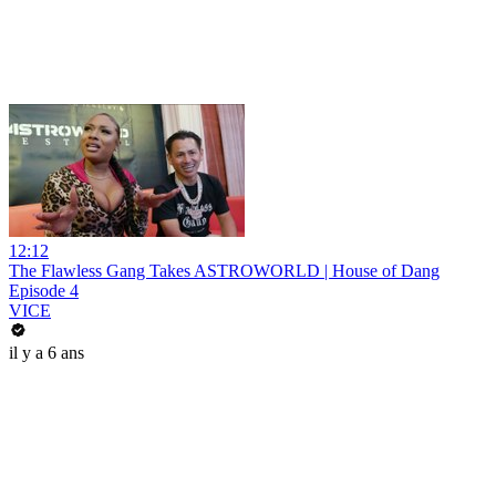
12:12
The Flawless Gang Takes ASTROWORLD | House of Dang
Episode 4
VICE
il y a 6 ans