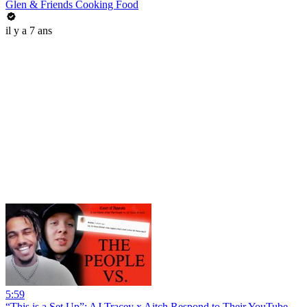
Glen & Friends Cooking Food
il y a 7 ans
5:59
“This is a Set Up”: AJ Tracey x Aitch Respond to Their YouTube