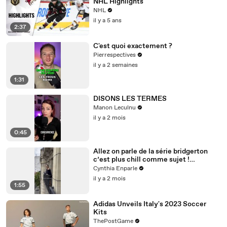
NHL Highlights
NHL
il y a 5 ans
2:37
C'est quoi exactement ?
Pierrespectives
il y a 2 semaines
1:31
DISONS LES TERMES
Manon Leculnu
il y a 2 mois
0:45
Allez on parle de la série bridgerton
c’est plus chill comme sujet !
#histoire
Cynthia Enparle
il y a 2 mois
1:55
Adidas Unveils Italy's 2023 Soccer
Kits
ThePostGame