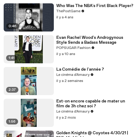
Who Was The NBA's First Black Player?
ThePostGame
il y a 4 ans
0:46
Evan Rachel Wood's Androgynous
Style Sends a Badass Message
POPSUGAR Fashion
il y a 10 ans
1:41
La Comédie de l'année ?
Le cinéma d'Amaury
il y a 2 semaines
2:37
Est-on encore capable de mater un
film de 3h chez soi ?
Le cinéma d'Amaury
il y a 2 mois
1:56
Golden Knights @ Coyotes 4/30/21 |