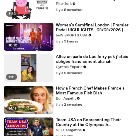
Pitchfork
il y a 5 semaines
8:33
Women's Semifinal London | Premier
Padel HIGHLIGHTS | 08/08/2026 |
beIN SPORTS USA
beIN SPORTS USA
il y a 3 heures
10:10
Allez on parle de Luc ferry pck j’etais
obligée franchement ahahah
Cynthia Enparle
il y a 5 semaines
1:41
How a French Chef Makes France's
Most Famous Fish Dish
Bon Appétit
il y a 2 semaines
14:11
Team USA on Representing Their
Country at the Olympics &
Paralympics
SELF Magazine