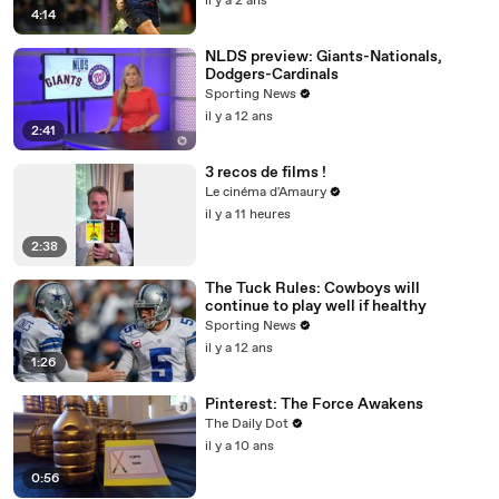
il y a 2 ans
4:14
NLDS preview: Giants-Nationals,
Dodgers-Cardinals
Sporting News
il y a 12 ans
2:41
3 recos de films !
Le cinéma d'Amaury
il y a 11 heures
2:38
The Tuck Rules: Cowboys will
continue to play well if healthy
Sporting News
il y a 12 ans
1:26
Pinterest: The Force Awakens
The Daily Dot
il y a 10 ans
0:56