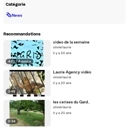
Catégorie
🗞
News
Recommandations
video de la semaine
olivierlaurie
il y a 20 ans
4:52
|
À suivre
Laurie Agency vidéo
olivierlaurie
il y a 20 ans
3:49
les cerises du Gard..
olivierlaurie
il y a 20 ans
0:34