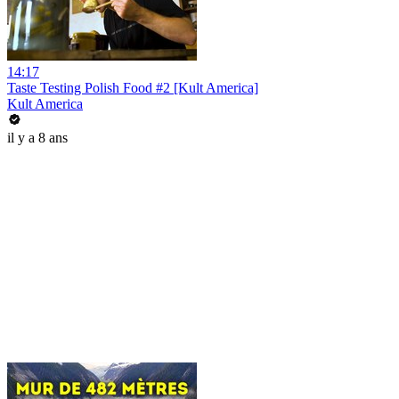
14:17
Taste Testing Polish Food #2 [Kult America]
Kult America
il y a 8 ans