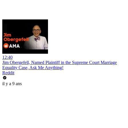
12:40
Jim Obergefell, Named Plaintiff in the Supreme Court Marriage
Equality Case, Ask Me Anything!
Reddit
il y a 9 ans