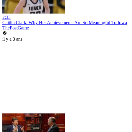
2:33
Caitlin Clark: Why Her Achievements Are So Meaningful To Iowa
ThePostGame
il y a 3 ans