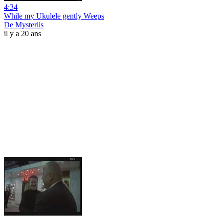
4:34
While my Ukulele gently Weeps
De Mysteriis
il y a 20 ans