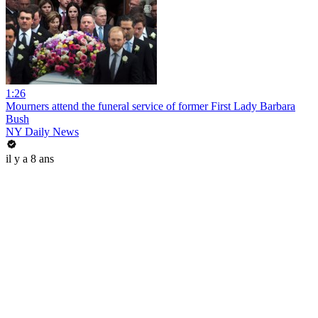
1:26
Mourners attend the funeral service of former First Lady Barbara
Bush
NY Daily News
il y a 8 ans