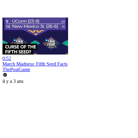
0:52
March Madness: Fifth Seed Facts
ThePostGame
il y a 3 ans