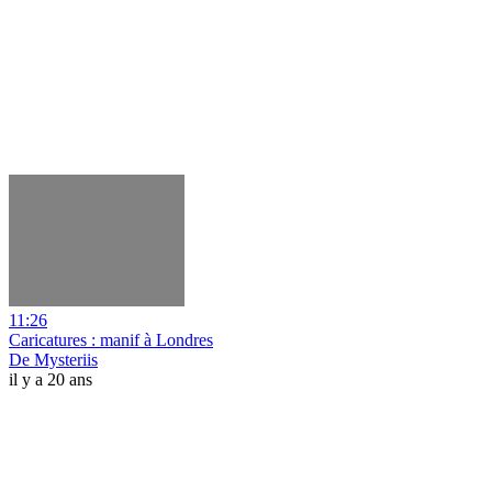
11:26
Caricatures : manif à Londres
De Mysteriis
il y a 20 ans