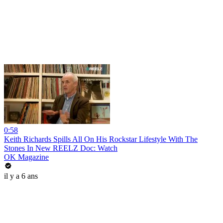
0:58
Keith Richards Spills All On His Rockstar Lifestyle With The
Stones In New REELZ Doc: Watch
OK Magazine
il y a 6 ans