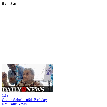
il y a 8 ans
1:13
Goldie Sohn's 106th Birthday
NY Daily News