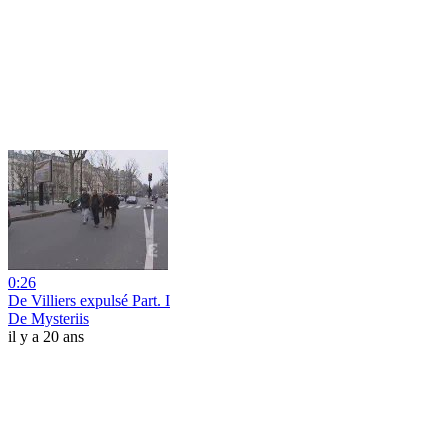
0:26
De Villiers expulsé Part. I
De Mysteriis
il y a 20 ans