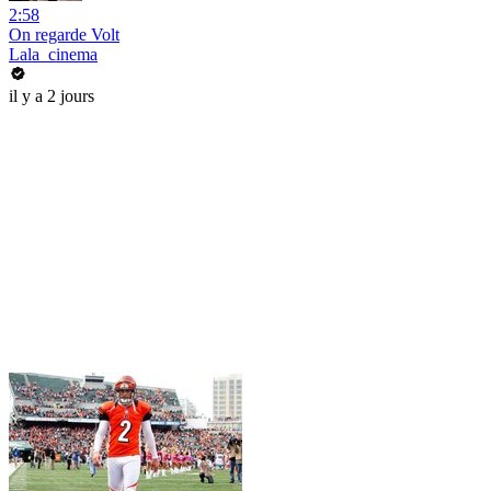
2:58
On regarde Volt
Lala_cinema
il y a 2 jours