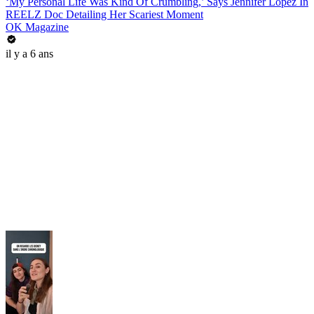
‘My Personal Life Was Kind Of Crumbling,’ Says Jennifer Lopez In
REELZ Doc Detailing Her Scariest Moment
OK Magazine
il y a 6 ans