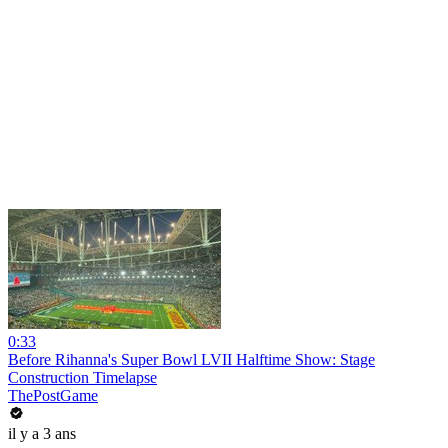
0:33
Before Rihanna's Super Bowl LVII Halftime Show: Stage
Construction Timelapse
ThePostGame
il y a 3 ans