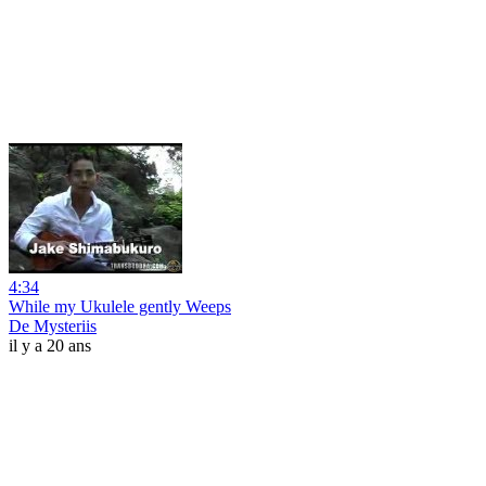
4:34
While my Ukulele gently Weeps
De Mysteriis
il y a 20 ans