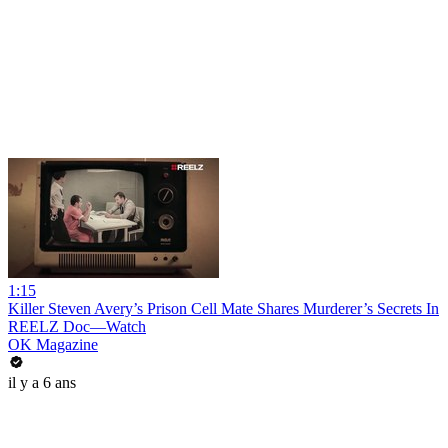
1:15
Killer Steven Avery’s Prison Cell Mate Shares Murderer’s Secrets In
REELZ Doc—Watch
OK Magazine
il y a 6 ans