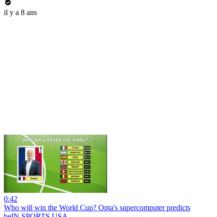
il y a 8 ans
0:42
Who will win the World Cup? Opta's supercomputer predicts
beIN SPORTS USA