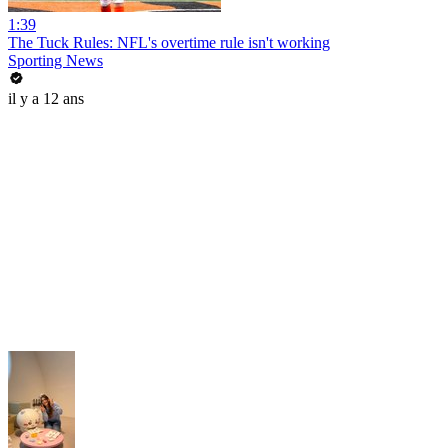
1:39
The Tuck Rules: NFL's overtime rule isn't working
Sporting News
il y a 12 ans