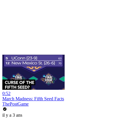
0:52
March Madness: Fifth Seed Facts
ThePostGame
il y a 3 ans