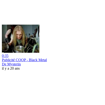
0:35
Publicité COOP - Black Metal
De Mysteriis
il y a 20 ans