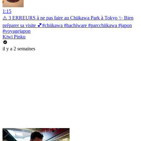
1:15
⚠️ 3 ERREURS à ne pas faire au Chiikawa Park à Tokyo ✨ Bien
préparer sa visite 💕#chiikawa #hachiware #parcchiikawa #japon
#voyagejapon
Kiwi Pinku
il y a 2 semaines