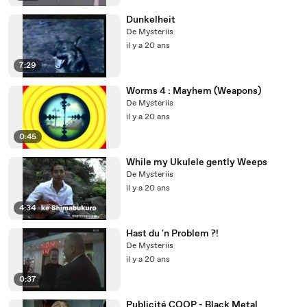
Dunkelheit
De Mysteriis
il y a 20 ans
7:29
Worms 4 : Mayhem (Weapons)
De Mysteriis
il y a 20 ans
0:45
While my Ukulele gently Weeps
De Mysteriis
il y a 20 ans
4:34
Hast du 'n Problem ?!
De Mysteriis
il y a 20 ans
0:37
Publicité COOP - Black Metal