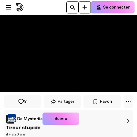
Passer au player
Passer au contenu principal
Se connecter
8
Partager
Favori
Suivre
De Mysteriis
Tireur stupide
il y a 20 ans