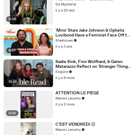
De Mysteriis
il y a 20 ans
0:35
'Minx' Stars Jake Johnson & Ophelia
Lovibond Have a Feminist Face Off to
Celebrate Season 2
SheKnows
il y a 3 ans
4:07
Sadie Sink, Finn Wolfhard, & Gaten
Matarazzo Reflect on 'Stranger Things'
| Table Read | Esquire
Esquire
il y a 9 mois
15:31
ATTENTION LE PIÈGE
Manon Leculnu
il y a 2 mois
0:55
C'EST VENDREDI 😌
Manon Leculnu