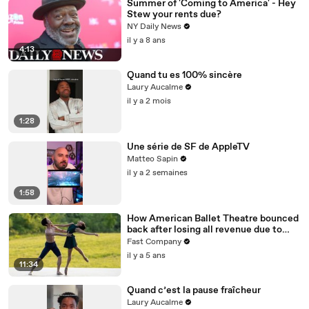
Summer of 'Coming to America' - Hey
Stew your rents due?
NY Daily News
il y a 8 ans
4:13
Quand tu es 100% sincère
Laury Aucalme
il y a 2 mois
1:28
Une série de SF de AppleTV
Matteo Sapin
il y a 2 semaines
1:58
How American Ballet Theatre bounced
back after losing all revenue due to
COVID
Fast Company
il y a 5 ans
11:34
Quand c’est la pause fraîcheur
Laury Aucalme