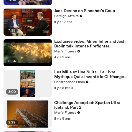
12:15
Jack Devine on Pinochet's Coup
Foreign Affairs
il y a 12 ans
7:33
Exclusive video: Miles Teller and Josh
Brolin talk intense firefighter
bootcamp for ‘Only the Brave’
Men's Fitness
il y a 9 ans
0:54
Les Mille et Une Nuits : Le Livre
Mythique Qui a Inventé le Cliffhanger
et le Binge-Watching Avant Netflix
Contrebande Films
il y a 8 mois
3:00
Challenge Accepted: Spartan Ultra
Iceland, Part 2
Men's Fitness
il y a 8 ans
2:29