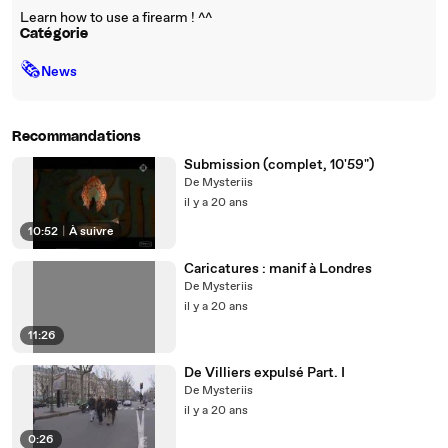
Learn how to use a firearm ! ^^
Catégorie
🗞
News
Recommandations
Submission (complet, 10'59")
De Mysteriis
il y a 20 ans
10:52
|
À suivre
Caricatures : manif à Londres
De Mysteriis
il y a 20 ans
11:26
De Villiers expulsé Part. I
De Mysteriis
il y a 20 ans
0:26