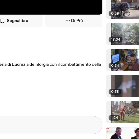
0:59
Segnalibro
Di Più
17:34
cena di Lucrezia dei Borgia con il combattimento della
0:54
0:58
1:24