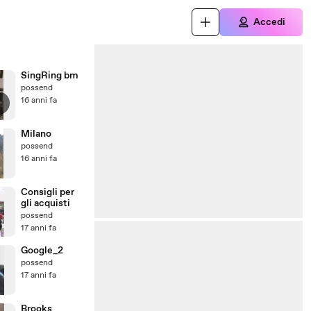
Accedi
SingRing bm
possend
16 anni fa
Milano
possend
16 anni fa
Consigli per
gli acquisti
possend
17 anni fa
Google_2
possend
17 anni fa
Brooks