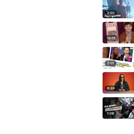
2:50
12:13
7:01
6:59
1:08