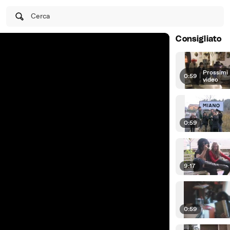
Cerca
Consigliato
Prossimi
0:59
|
video
0:59
9:17
0:59