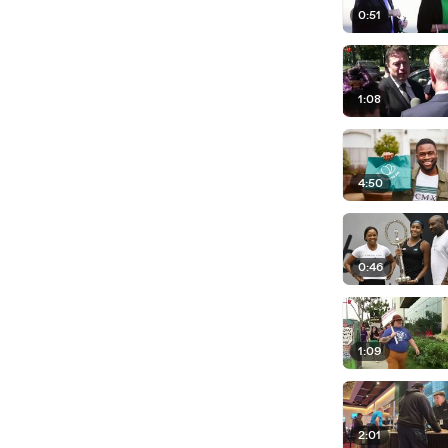
0:51
1:08
4:50
0:46
1:09
2:01