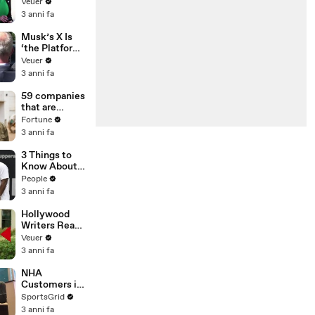
Was Asked to
Veuer
Make a ‘Hit
3 anni fa
List’ For
Trump
Musk’s X Is
‘the Platform
With the
Veuer
Largest Ratio
3 anni fa
of
Misinformatio
59 companies
n or
that are
Disinformatio
changing the
Fortune
n’ Amongst
world: From
3 anni fa
All Social
Tesla to
Media
Chobani
3 Things to
Platforms
Know About
Coco Gauff's
People
Parents
3 anni fa
Hollywood
Writers Reach
‘Tentative
Veuer
Agreement’
3 anni fa
With Studios
After 146 Day
NHA
Strike
Customers in
Limbo as
SportsGrid
Company
3 anni fa