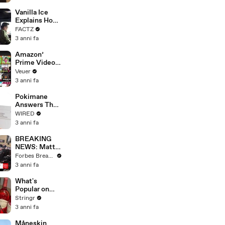
Faces
Potential
Vanilla Ice
Merger
Explains How
the 90’s
FACTZ
Shaped
3 anni fa
America
Amazon’
Prime Video
Will Show
Veuer
Commercials
3 anni fa
Starting Next
Year
Pokimane
Answers The
Web's Most
WIRED
Searched
3 anni fa
Questions
BREAKING
NEWS: Matt
Gaetz Tells
Forbes Breaking News
House
3 anni fa
Committee:
'I'm Not Going
What's
To Vote For A
Popular on
Continuing
Uber Eats?
Stringr
Resolution'
3 anni fa
Måneskin