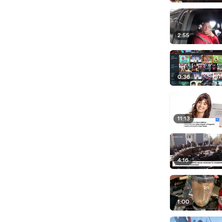
2:55
0:36
11:13
4:16
1:00