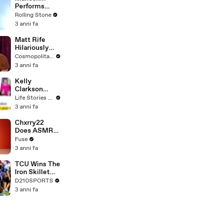
Performs
"HONEY" at
Rolling Stone
MSG
3 anni fa
Matt Rife
Hilariously
Roasts Your
Cosmopolitan USA
Dating
3 anni fa
Profiles |
Cosmopolitan
Kelly
Clarkson
Fights Back
Life Stories By Goalcast
Against
3 anni fa
Brandon
Blackstock In
Chxrry22
Devastating
Does ASMR
Divorce
with Matcha,
Fuse
Battle
Talks Using
3 anni fa
Music to
Escape &
TCU Wins The
Touring with
Iron Skillet
The Weeknd
With A 34-17
D210SPORTS
Win Over
3 anni fa
SMU