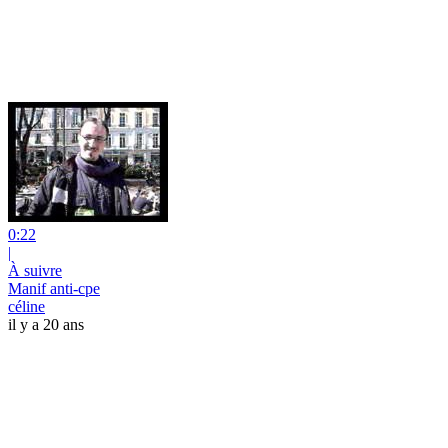
0:22
|
À suivre
Manif anti-cpe
céline
il y a 20 ans