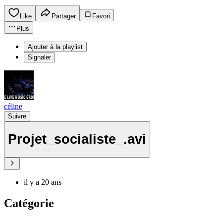
Like
Partager
Favori
Plus
Ajouter à la playlist
Signaler
céline
Suivre
Projet_socialiste_.avi
il y a 20 ans
Catégorie