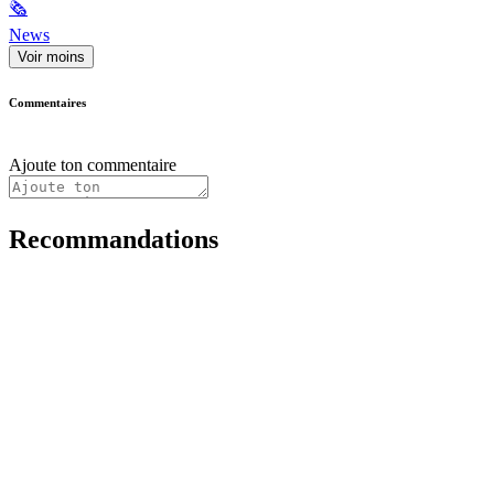
🗞
News
Voir moins
Commentaires
Ajoute ton commentaire
Recommandations