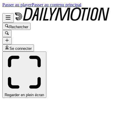
Passer au player
Passer au contenu principal
Rechercher
Se connecter
Regarder en plein écran