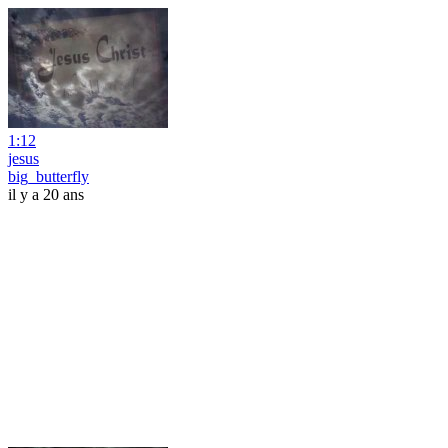
1:12
jesus
big_butterfly
il y a 20 ans