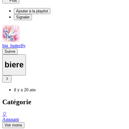
Plus
Ajouter à la playlist
Signaler
big_butterfly
Suivre
biere
il y a 20 ans
Catégorie
🎈
Amusant
Voir moins