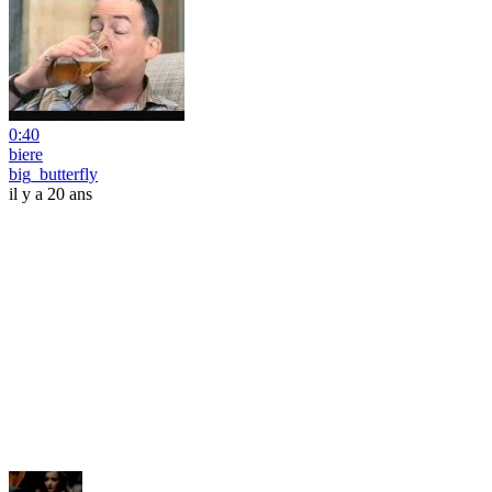
0:40
biere
big_butterfly
il y a 20 ans