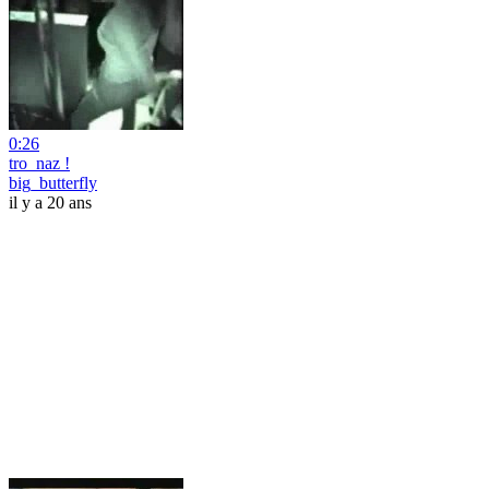
0:26
tro_naz !
big_butterfly
il y a 20 ans