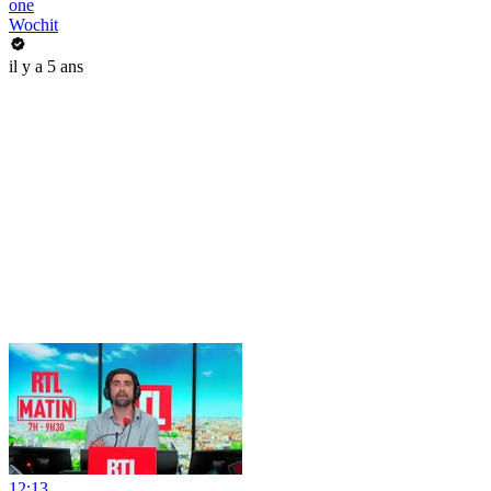
one
Wochit
il y a 5 ans
12:13