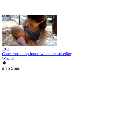
1:03
Cancerous lump found while breastfeeding
Wochit
il y a 5 ans