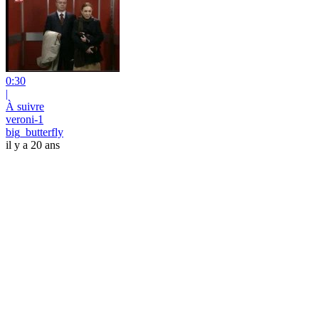
0:30
|
À suivre
veroni-1
big_butterfly
il y a 20 ans