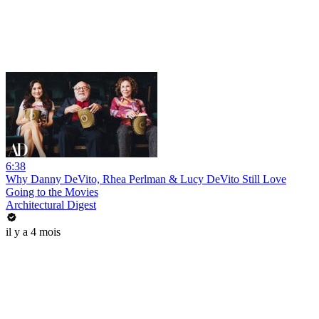
6:38
Why Danny DeVito, Rhea Perlman & Lucy DeVito Still Love
Going to the Movies
Architectural Digest
il y a 4 mois