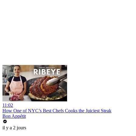
11:02
How One of NYC’s Best Chefs Cooks the Juiciest Steak
Bon Appétit
il y a 2 jours