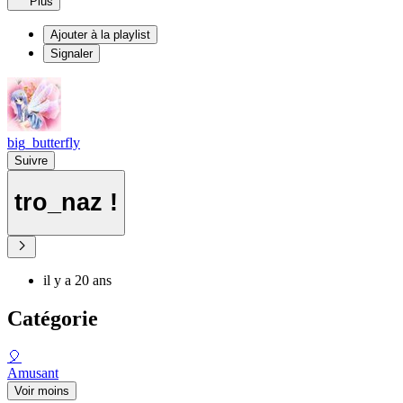
Plus
Ajouter à la playlist
Signaler
big_butterfly
Suivre
tro_naz !
il y a 20 ans
Catégorie
🎈
Amusant
Voir moins