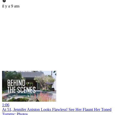
il y a 9 ans
1:06
At 51, Jennifer Aniston Looks Flawless! See Her Flaunt Her Toned
Tummy: Photos