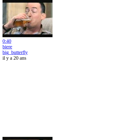
0:40
biere
big_butterfly
il y a 20 ans