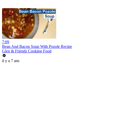
7:09
Bean And Bacon Soup With Pozole Recipe
Glen & Friends Cooking Food
il y a 7 ans