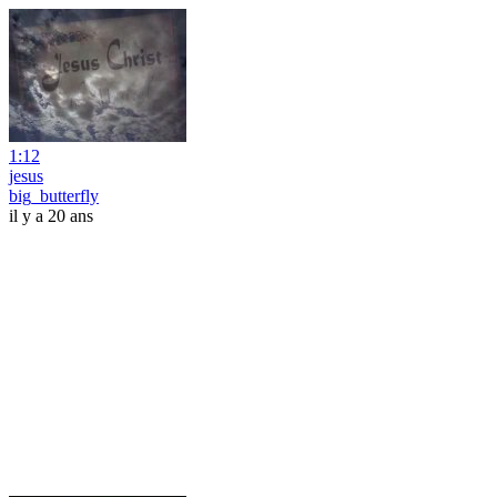
1:12
jesus
big_butterfly
il y a 20 ans