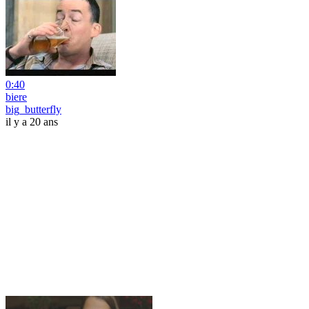
0:40
biere
big_butterfly
il y a 20 ans