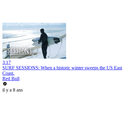
3:17
SURF SESSIONS: When a historic winter sweeps the US East
Coast.
Red Bull
il y a 8 ans