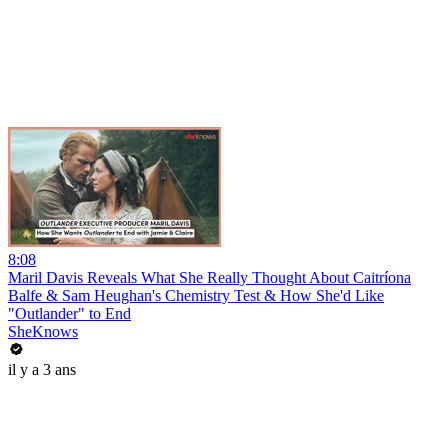
8:08
Maril Davis Reveals What She Really Thought About Caitríona
Balfe & Sam Heughan's Chemistry Test & How She'd Like
"Outlander" to End
SheKnows
il y a 3 ans