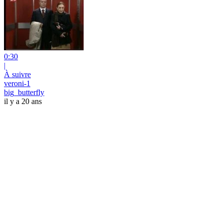
0:30
|
À suivre
veroni-1
big_butterfly
il y a 20 ans