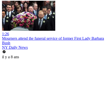
1:26
Mourners attend the funeral service of former First Lady Barbara
Bush
NY Daily News
il y a 8 ans