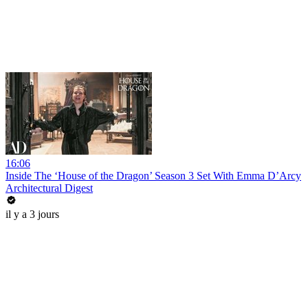
16:06
Inside The ‘House of the Dragon’ Season 3 Set With Emma D’Arcy
Architectural Digest
il y a 3 jours