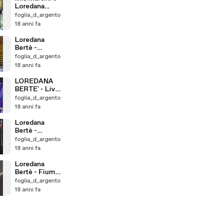
Loredana
Bertè -
foglia_d_argento
Stiamo come
18 anni fa
stiamo (S
Loredana
Bertè -
Tammurriata
foglia_d_argento
Nera
18 anni fa
LOREDANA
BERTE' - Live
from Music
foglia_d_argento
Farm -
18 anni fa
ALMENO TU
NELL'UNIV
Loredana
Bertè -
Coccodrilli
foglia_d_argento
Bianchi - Tv
18 anni fa
Svizzera 1979
Loredana
Bertè - Fiume
Sand Creek
foglia_d_argento
18 anni fa