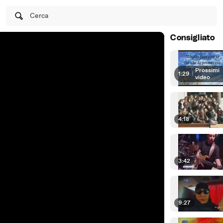
Cerca
Consigliato
Prossimi
1:29
|
video
4:18
3:42
9:27