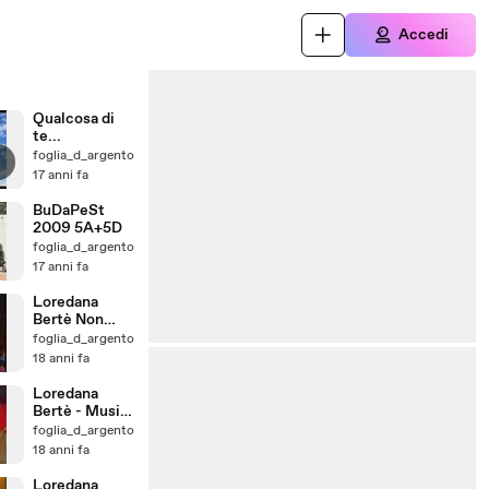
Accedi
Qualcosa di
te...
foglia_d_argento
17 anni fa
BuDaPeSt
2009 5A+5D
foglia_d_argento
17 anni fa
Loredana
Bertè Non
sono una
foglia_d_argento
signora
18 anni fa
Loredana
Bertè - Music
Farm
foglia_d_argento
18 anni fa
Loredana