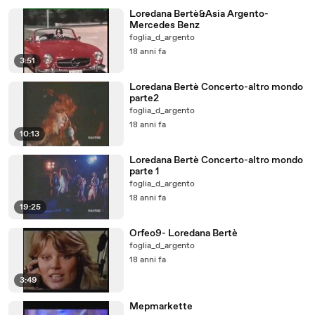
Loredana Bertè&Asia Argento-
Mercedes Benz
foglia_d_argento
18 anni fa
3:51
Loredana Bertè Concerto-altro mondo
parte2
foglia_d_argento
18 anni fa
10:13
Loredana Bertè Concerto-altro mondo
parte 1
foglia_d_argento
18 anni fa
19:25
Orfeo9- Loredana Bertè
foglia_d_argento
18 anni fa
3:49
Mepmarkette