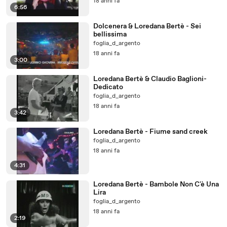
18 anni fa
6:56
Dolcenera & Loredana Bertè - Sei
bellissima
foglia_d_argento
18 anni fa
3:00
Loredana Bertè & Claudio Baglioni-
Dedicato
foglia_d_argento
18 anni fa
3:42
Loredana Bertè - Fiume sand creek
foglia_d_argento
18 anni fa
4:31
Loredana Bertè - Bambole Non C'è Una
Lira
foglia_d_argento
18 anni fa
2:19