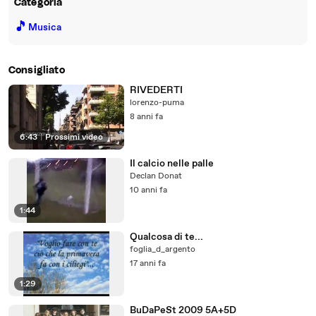
Categoria
🎵
Musica
Consigliato
RIVEDERTI
lorenzo-puma
8 anni fa
6:43
|
Prossimi video
Il calcio nelle palle
Declan Donat
10 anni fa
1:44
Qualcosa di te...
foglia_d_argento
17 anni fa
1:29
BuDaPeSt 2009 5A+5D