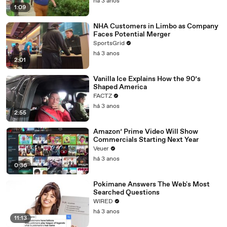
há 3 anos
1:09
NHA Customers in Limbo as Company
Faces Potential Merger
SportsGrid
há 3 anos
2:01
Vanilla Ice Explains How the 90’s
Shaped America
FACTZ
há 3 anos
2:55
Amazon’ Prime Video Will Show
Commercials Starting Next Year
Veuer
há 3 anos
0:36
Pokimane Answers The Web's Most
Searched Questions
WIRED
há 3 anos
11:13