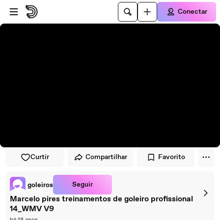
Pular para o player
Ir para o conteúdo principal
Conectar
Curtir
Compartilhar
Favorito
Seguir
goleiros
Marcelo pires treinamentos de goleiro profissional
14_WMV V9