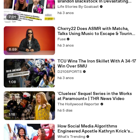
Brandon Blackstock In Devastating
Divorce Battle
Life Stories By Goalcast
há 3 anos
7:01
Chxrry22 Does ASMR with Matcha,
Talks Using Music to Escape & Touring
with The Weeknd
Fuse
há 3 anos
6:59
TCU Wins The Iron Skillet With A 34-17
Win Over SMU
D210SPORTS
há 3 anos
1:08
'Clueless' Sequel Series in the Works
at Paramount+ | THR News Video
The Hollywood Reporter
há 5 dias
1:18
How Social Media Algorithms
Engineered Apostle Kathryn Krick’s
Viral Ministry
What's Trending