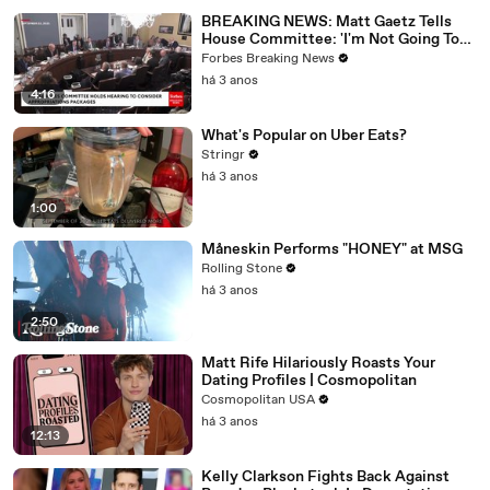
BREAKING NEWS: Matt Gaetz Tells
House Committee: 'I'm Not Going To
Vote For A Continuing Resolution'
Forbes Breaking News
há 3 anos
4:16
What's Popular on Uber Eats?
Stringr
há 3 anos
1:00
Måneskin Performs "HONEY" at MSG
Rolling Stone
há 3 anos
2:50
Matt Rife Hilariously Roasts Your
Dating Profiles | Cosmopolitan
Cosmopolitan USA
há 3 anos
12:13
Kelly Clarkson Fights Back Against