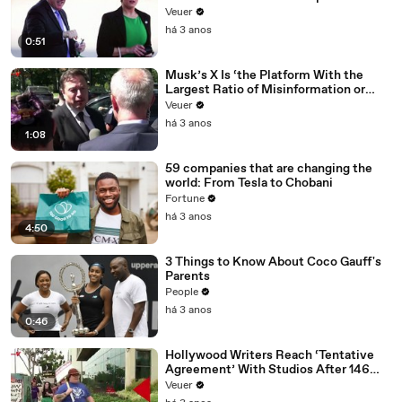
Veuer
há 3 anos
0:51
Musk’s X Is ‘the Platform With the
Largest Ratio of Misinformation or
Disinformation’ Amongst All Social
Veuer
Media Platforms
há 3 anos
1:08
59 companies that are changing the
world: From Tesla to Chobani
Fortune
há 3 anos
4:50
3 Things to Know About Coco Gauff's
Parents
People
há 3 anos
0:46
Hollywood Writers Reach ‘Tentative
Agreement’ With Studios After 146
Day Strike
Veuer