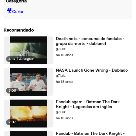
Categoria
🎥
Curta
Recomendado
Death note - concurso de fandubs -
grupo da morte - dublanet
g7luiz
há 18 anos
4:37
|
A Seguir
NASA Launch Gone Wrong - Dublado
g7luiz
há 18 anos
3:09
Fandublagem - Batman The Dark
Knight - Legendas em inglês
g7luiz
há 18 anos
2:07
Fandub - Batman The Dark Knight -