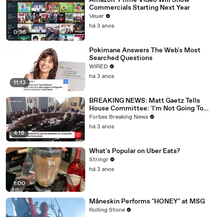
Amazon’ Prime Video Will Show
Commercials Starting Next Year
Veuer
há 3 anos
0:36
Pokimane Answers The Web's Most
Searched Questions
WIRED
há 3 anos
11:13
BREAKING NEWS: Matt Gaetz Tells
House Committee: 'I'm Not Going To
Vote For A Continuing Resolution'
Forbes Breaking News
há 3 anos
4:16
What's Popular on Uber Eats?
Stringr
há 3 anos
1:00
Måneskin Performs "HONEY" at MSG
Rolling Stone