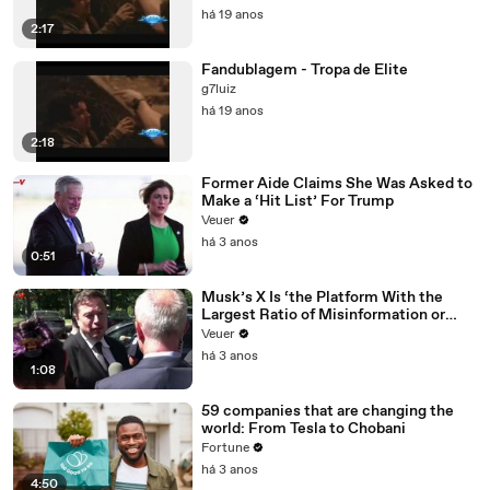
há 19 anos
2:17
Fandublagem - Tropa de Elite
g7luiz
há 19 anos
2:18
Former Aide Claims She Was Asked to
Make a ‘Hit List’ For Trump
Veuer
há 3 anos
0:51
Musk’s X Is ‘the Platform With the
Largest Ratio of Misinformation or
Disinformation’ Amongst All Social
Veuer
Media Platforms
há 3 anos
1:08
59 companies that are changing the
world: From Tesla to Chobani
Fortune
há 3 anos
4:50