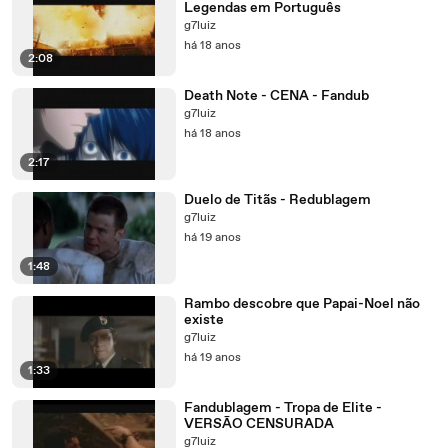
Legendas em Português
g7luiz
há 18 anos
2:08
Death Note - CENA - Fandub
g7luiz
há 18 anos
2:17
Duelo de Titãs - Redublagem
g7luiz
há 19 anos
1:48
Rambo descobre que Papai-Noel não
existe
g7luiz
há 19 anos
1:33
Fandublagem - Tropa de Elite -
VERSÃO CENSURADA
g7luiz