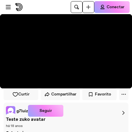
Pular para o player
Ir para o conteúdo principal
Conectar
Curtir
Compartilhar
Favorito
Seguir
g7luiz
Teste zuko avatar
há 18 anos