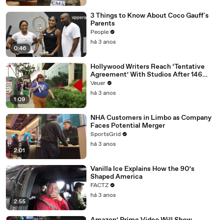
3 Things to Know About Coco Gauff's
Parents
People
há 3 anos
0:46
Hollywood Writers Reach ‘Tentative
Agreement’ With Studios After 146
Day Strike
Veuer
há 3 anos
1:09
NHA Customers in Limbo as Company
Faces Potential Merger
SportsGrid
há 3 anos
2:01
Vanilla Ice Explains How the 90’s
Shaped America
FACTZ
há 3 anos
2:55