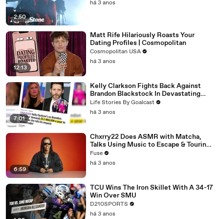
há 3 anos
2:50
Matt Rife Hilariously Roasts Your
Dating Profiles | Cosmopolitan
Cosmopolitan USA
há 3 anos
12:13
Kelly Clarkson Fights Back Against
Brandon Blackstock In Devastating
Divorce Battle
Life Stories By Goalcast
há 3 anos
7:01
Chxrry22 Does ASMR with Matcha,
Talks Using Music to Escape & Touring
with The Weeknd
Fuse
há 3 anos
6:59
TCU Wins The Iron Skillet With A 34-17
Win Over SMU
D210SPORTS
há 3 anos