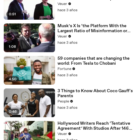
Veuer
hace 3 años
0:51
Musk’s X Is ‘the Platform With the
Largest Ratio of Misinformation or
Disinformation’ Amongst All Social
Veuer
Media Platforms
hace 3 años
1:08
59 companies that are changing the
world: From Tesla to Chobani
Fortune
hace 3 años
4:50
3 Things to Know About Coco Gauff's
Parents
People
hace 3 años
0:46
Hollywood Writers Reach ‘Tentative
Agreement’ With Studios After 146
Day Strike
Veuer