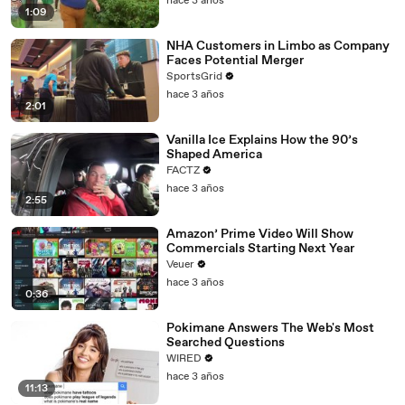
hace 3 años
1:09
NHA Customers in Limbo as Company
Faces Potential Merger
SportsGrid
hace 3 años
2:01
Vanilla Ice Explains How the 90’s
Shaped America
FACTZ
hace 3 años
2:55
Amazon’ Prime Video Will Show
Commercials Starting Next Year
Veuer
hace 3 años
0:36
Pokimane Answers The Web's Most
Searched Questions
WIRED
hace 3 años
11:13