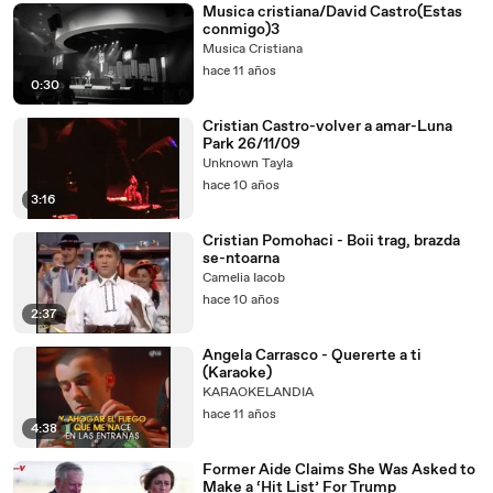
Musica cristiana/David Castro(Estas
conmigo)3
Musica Cristiana
hace 11 años
0:30
Cristian Castro-volver a amar-Luna
Park 26/11/09
Unknown Tayla
hace 10 años
3:16
Cristian Pomohaci - Boii trag, brazda
se-ntoarna
Camelia Iacob
hace 10 años
2:37
Angela Carrasco - Quererte a ti
(Karaoke)
KARAOKELANDIA
hace 11 años
4:38
Former Aide Claims She Was Asked to
Make a ‘Hit List’ For Trump