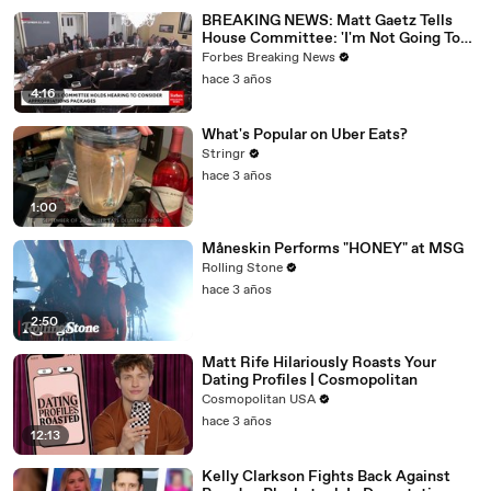
BREAKING NEWS: Matt Gaetz Tells
House Committee: 'I'm Not Going To
Vote For A Continuing Resolution'
Forbes Breaking News
hace 3 años
4:16
What's Popular on Uber Eats?
Stringr
hace 3 años
1:00
Måneskin Performs "HONEY" at MSG
Rolling Stone
hace 3 años
2:50
Matt Rife Hilariously Roasts Your
Dating Profiles | Cosmopolitan
Cosmopolitan USA
hace 3 años
12:13
Kelly Clarkson Fights Back Against