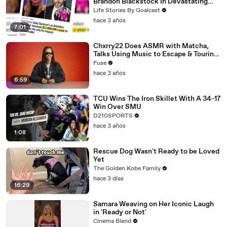
Brandon Blackstock In Devastating
Divorce Battle
Life Stories By Goalcast
hace 3 años
7:01
Chxrry22 Does ASMR with Matcha,
Talks Using Music to Escape & Touring
with The Weeknd
Fuse
hace 3 años
6:59
TCU Wins The Iron Skillet With A 34-17
Win Over SMU
D210SPORTS
hace 3 años
1:08
Rescue Dog Wasn't Ready to be Loved
Yet
The Golden Kobe Family
hace 3 días
16:29
Samara Weaving on Her Iconic Laugh
in 'Ready or Not'
Cinema Blend