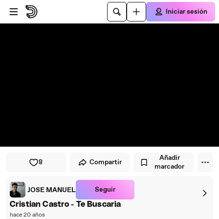
Saltar al reproductor
Saltar al contenido principal
Iniciar sesión
Añadir
8
Compartir
marcador
Seguir
JOSE MANUEL
Cristian Castro - Te Buscaria
hace 20 años