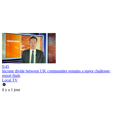
0:45
Income divide between UK communities remains a major challenge,
report finds
Local TV
il y a 1 jour