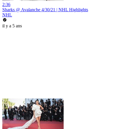
2:36
Sharks @ Avalanche 4/30/21 | NHL Highlights
NHL
il y a 5 ans