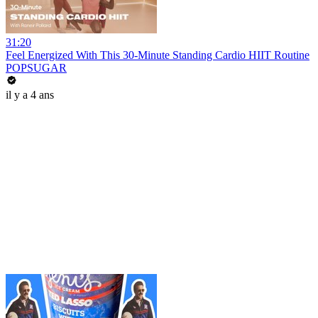
31:20
Feel Energized With This 30-Minute Standing Cardio HIIT Routine
POPSUGAR
il y a 4 ans