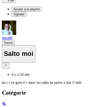
Plus
Ajouter à la playlist
Signaler
tiger86
Suivre
Salto moi
il y a 20 ans
ba c t en gym é c mon 1er salto ke jarive a fair !! mdr
Catégorie
🗞