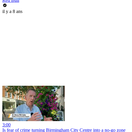
Red Bull
il y a 8 ans
3:00
Is fear of crime turning Birmingham City Centre into a no-go zone