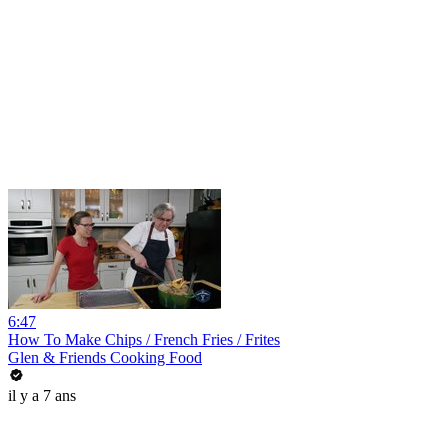
6:47
How To Make Chips / French Fries / Frites
Glen & Friends Cooking Food
il y a 7 ans