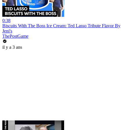
0:38
Biscuits With The Boss Ice Cream: Ted Lasso Tribute Flavor By
Jeni's
ThePostGame
il y a 3 ans