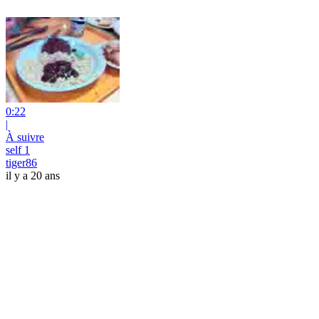
0:22
|
À suivre
self 1
tiger86
il y a 20 ans