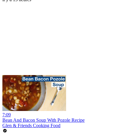
7:09
Bean And Bacon Soup With Pozole Recipe
Glen & Friends Cooking Food