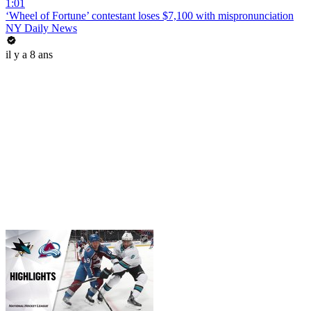
1:01
‘Wheel of Fortune’ contestant loses $7,100 with mispronunciation
NY Daily News
il y a 8 ans