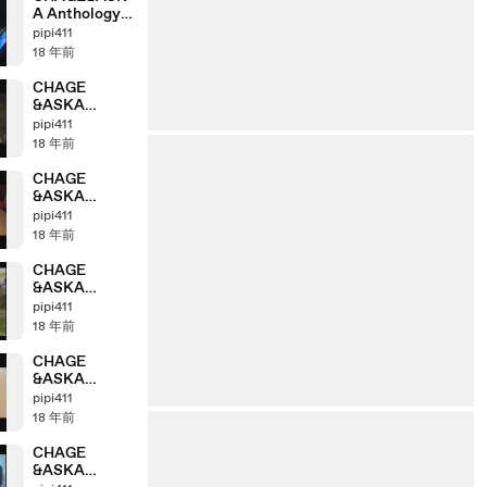
A Anthology
「2003＞2004」
pipi411
part8_2
18 年前
CHAGE
&ASKA
Anthology
pipi411
「2002＞2003」
18 年前
part7_4
CHAGE
&ASKA
Anthology
pipi411
「2002＞2003」
18 年前
part7_2
CHAGE
&ASKA
Anthology
pipi411
「2001＞2002」
18 年前
part6_4
CHAGE
&ASKA
Anthology
pipi411
「2001＞2002」
18 年前
part6_3
CHAGE
&ASKA