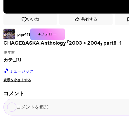
いいね
共有する
+フォロー
pipi411
CHAGE&ASKA Anthology 「2003＞2004」 part8_1
18 年前
カテゴリ
🎵
ミュージック
表示を小さくする
コメント
コ
メ
ン
ト