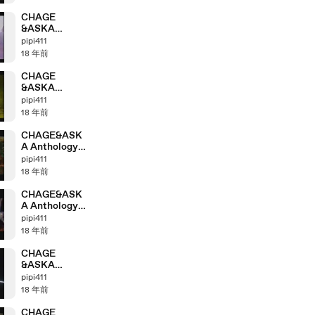
part4_1
CHAGE
&ASKA
Anthology「19
pipi411
97＞1998」
18 年前
part3_3
CHAGE
&ASKA
Anthology「19
pipi411
97＞1998」
18 年前
part3_2
CHAGE&ASK
A Anthology
「2003＞2004」
pipi411
part8_5
18 年前
CHAGE&ASK
A Anthology
「2003＞2004」
pipi411
part8_4
18 年前
CHAGE
&ASKA
Anthology
pipi411
「2002＞2003」
18 年前
part7_3
CHAGE