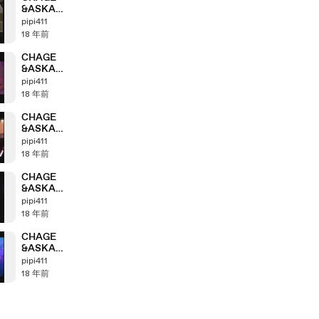
&ASKA
Anthology
pipi411
「2002＞2003」
18 年前
part7_1
CHAGE
&ASKA
Anthology
pipi411
「2001＞2002」
18 年前
part6_2
CHAGE
&ASKA
Anthology
pipi411
「2000＞2001」
18 年前
part5_4
CHAGE
&ASKA
Anthology
pipi411
「2000＞2001」
18 年前
part5_2
CHAGE
&ASKA
Anthology
pipi411
「2000＞2001」
18 年前
part5_1