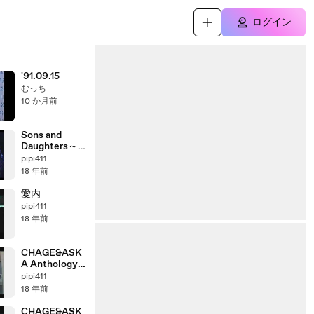
ログイン
'91.09.15
むっち
10 か月前
Sons and
Daughters～
それより僕が
pipi411
伝えたいのは
18 年前
愛内
pipi411
18 年前
CHAGE&ASK
A Anthology
「2003＞2004」
pipi411
part8_3
18 年前
CHAGE&ASK