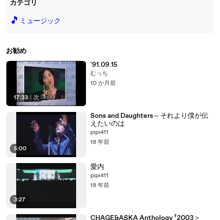
カテゴリ
🎵
ミュージック
お勧め
'91.09.15
むっち
10 か月前
17:33
|
次
Sons and Daughters～それより僕が伝
えたいのは
pipi411
18 年前
5:00
愛内
pipi411
18 年前
3:27
CHAGE&ASKA Anthology 「2003＞