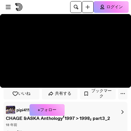
プレイヤーにスキップ
メインコンテンツにスキップ
ログイン
ブックマー
いいね
共有する
ク
+フォロー
pipi411
CHAGE &ASKA Anthology「1997＞1998」 part3_2
18 年前