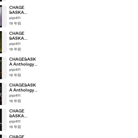
part4_1
CHAGE
&ASKA
Anthology「19
pipi411
97＞1998」
18 年前
part3_3
CHAGE
&ASKA
Anthology「19
pipi411
97＞1998」
18 年前
part3_2
CHAGE&ASK
A Anthology
「2003＞2004」
pipi411
part8_5
18 年前
CHAGE&ASK
A Anthology
「2003＞2004」
pipi411
part8_4
18 年前
CHAGE
&ASKA
Anthology
pipi411
「2002＞2003」
18 年前
part7_3
CHAGE