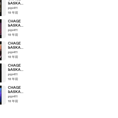
&ASKA
Anthology
pipi411
「2002＞2003」
18 年前
part7_1
CHAGE
&ASKA
Anthology
pipi411
「2001＞2002」
18 年前
part6_2
CHAGE
&ASKA
Anthology
pipi411
「2000＞2001」
18 年前
part5_4
CHAGE
&ASKA
Anthology
pipi411
「2000＞2001」
18 年前
part5_2
CHAGE
&ASKA
Anthology
pipi411
「2000＞2001」
18 年前
part5_1