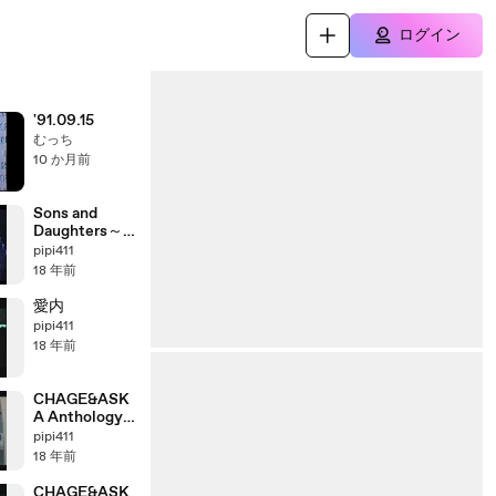
ログイン
'91.09.15
むっち
10 か月前
Sons and
Daughters～
それより僕が
pipi411
伝えたいのは
18 年前
愛内
pipi411
18 年前
CHAGE&ASK
A Anthology
「2003＞2004」
pipi411
part8_3
18 年前
CHAGE&ASK