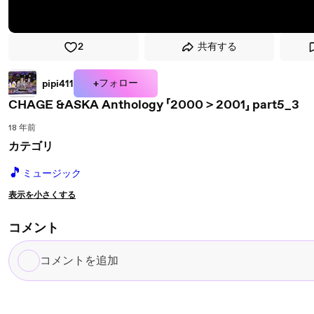
2
共有する
+フォロー
pipi411
CHAGE &ASKA Anthology 「2000＞2001」 part5_3
18 年前
カテゴリ
🎵
ミュージック
表示を小さくする
コメント
コ
メ
ン
ト