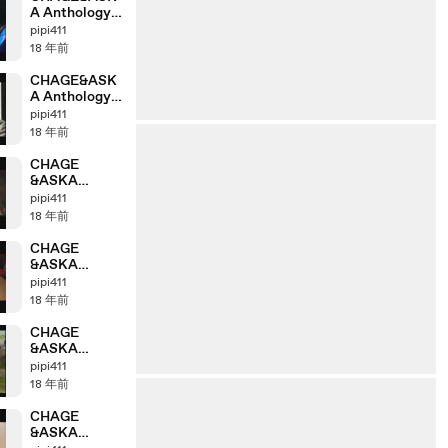
A Anthology
「2003＞2004」
pipi411
part8_2
18 年前
CHAGE&ASK
A Anthology
「2003＞2004」
pipi411
part8_1
18 年前
CHAGE
&ASKA
Anthology
pipi411
「2002＞2003」
18 年前
part7_4
CHAGE
&ASKA
Anthology
pipi411
「2002＞2003」
18 年前
part7_2
CHAGE
&ASKA
Anthology
pipi411
「2001＞2002」
18 年前
part6_4
CHAGE
&ASKA