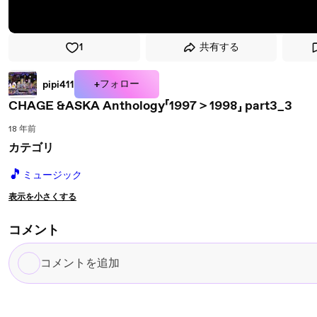
1
共有する
+フォロー
pipi411
CHAGE &ASKA Anthology「1997＞1998」 part3_3
18 年前
カテゴリ
🎵
ミュージック
表示を小さくする
コメント
コ
メ
ン
ト