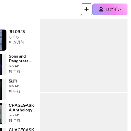
ログイン
'91.09.15
むっち
10 か月前
Sons and
Daughters～
それより僕が
pipi411
伝えたいのは
18 年前
愛内
pipi411
18 年前
CHAGE&ASK
A Anthology
「2003＞2004」
pipi411
part8_3
18 年前
CHAGE&ASK