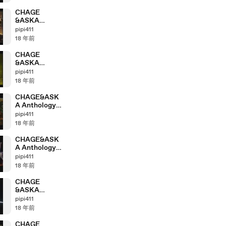
part4_2
CHAGE
&ASKA
Anthology
pipi411
「1999＞2000」
18 年前
part4_1
CHAGE
&ASKA
Anthology「19
pipi411
97＞1998」
18 年前
part3_2
CHAGE&ASK
A Anthology
「2003＞2004」
pipi411
part8_5
18 年前
CHAGE&ASK
A Anthology
「2003＞2004」
pipi411
part8_4
18 年前
CHAGE
&ASKA
Anthology
pipi411
「2002＞2003」
18 年前
part7_3
CHAGE