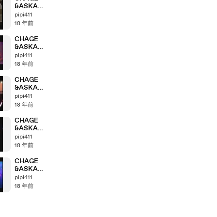
&ASKA
Anthology
pipi411
「2002＞2003」
18 年前
part7_1
CHAGE
&ASKA
Anthology
pipi411
「2001＞2002」
18 年前
part6_2
CHAGE
&ASKA
Anthology
pipi411
「2000＞2001」
18 年前
part5_4
CHAGE
&ASKA
Anthology
pipi411
「2000＞2001」
18 年前
part5_2
CHAGE
&ASKA
Anthology
pipi411
「2000＞2001」
18 年前
part5_1