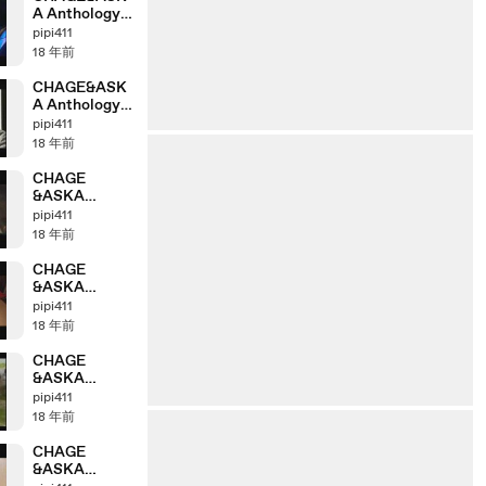
A Anthology
「2003＞2004」
pipi411
part8_2
18 年前
CHAGE&ASK
A Anthology
「2003＞2004」
pipi411
part8_1
18 年前
CHAGE
&ASKA
Anthology
pipi411
「2002＞2003」
18 年前
part7_4
CHAGE
&ASKA
Anthology
pipi411
「2002＞2003」
18 年前
part7_2
CHAGE
&ASKA
Anthology
pipi411
「2001＞2002」
18 年前
part6_4
CHAGE
&ASKA