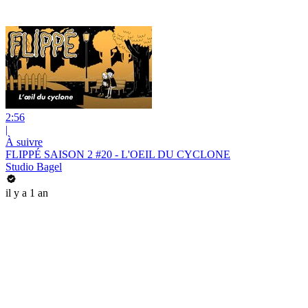
2:56
|
À suivre
FLIPPÉ SAISON 2 #20 - L'OEIL DU CYCLONE
Studio Bagel
il y a 1 an