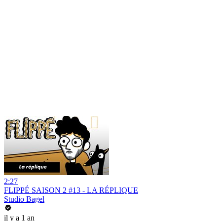
2:27
FLIPPÉ SAISON 2 #13 - LA RÉPLIQUE
Studio Bagel
il y a 1 an