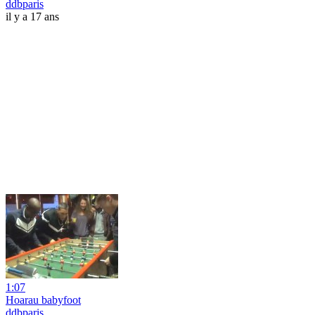
ddbparis
il y a 17 ans
1:07
Hoarau babyfoot
ddbparis