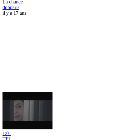
La chance
ddbparis
il y a 17 ans
1:01
TF1