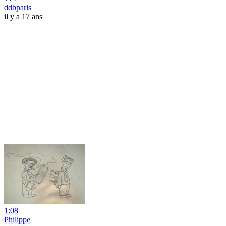
ddbparis
il y a 17 ans
1:08
Philippe