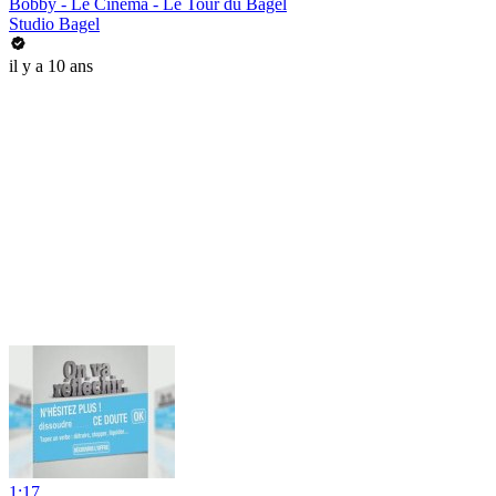
Bobby - Le Cinéma - Le Tour du Bagel
Studio Bagel
il y a 10 ans
1:17