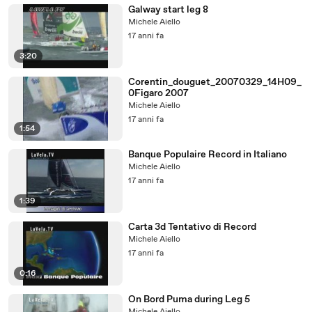
Galway start leg 8
Michele Aiello
17 anni fa
3:20
Corentin_douguet_20070329_14H09_
0Figaro 2007
Michele Aiello
17 anni fa
1:54
Banque Populaire Record in Italiano
Michele Aiello
17 anni fa
1:39
Carta 3d Tentativo di Record
Michele Aiello
17 anni fa
0:16
On Bord Puma during Leg 5