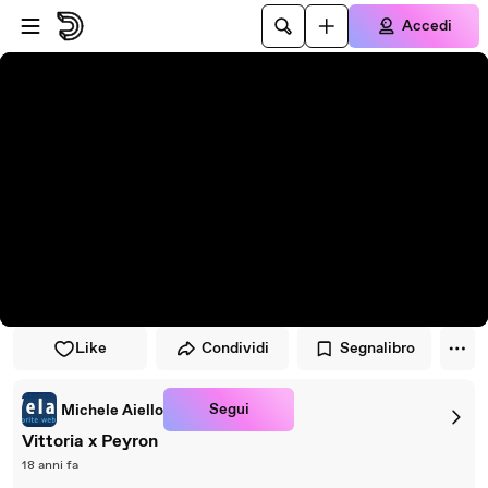
Vai al lettore
Passa al contenuto principale
Accedi
Like
Condividi
Segnalibro
Segui
Michele Aiello
Vittoria x Peyron
18 anni fa