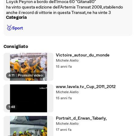
Loyck Peyron a bordo dell'Imoca 60 "Gitana80"
ha vinto questa edizione dell'Artemis Transat 2008,stabilendo
anche il record di vittorie in questa Transat,ne ha vinte 3
Categoria
🥇
Sport
Consigliato
Victoire_autour_du_monde
Michele Aiello
15 anni fa
4:11
|
Prossimi video
www.lavela.tv_Cup_2011_2012
Michele Aiello
15 anni fa
1:48
Portrait_d_Erwan_Tabarly,
Michele Aiello
17 anni fa