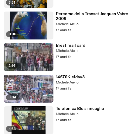
3:31
Percorso della Transat Jacques Vabre
2009
Michele Aiello
17 anni fa
0:30
Brest mail card
Michele Aiello
17 anni fa
2:14
14578Kielday3
Michele Aiello
17 anni fa
3:04
Telefonica Blu si incaglia
Michele Aiello
17 anni fa
4:33