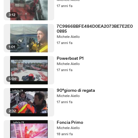
Michele Aiello
17 anni fa
3:12
7C9866BBFE484D0EA2073BE7E2E0
0885
Michele Aiello
17 anni fa
1:01
Powerboat P1
Michele Aiello
17 anni fa
5:09
90°giorno di regata
Michele Aiello
17 anni fa
2:32
Foncia Primo
Michele Aiello
18 anni fa